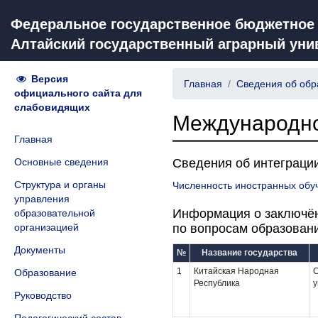
Федеральное государственное бюджетное
Алтайский государственный аграрный уни
Версия
Главная
Сведения об обр
официального сайта для
слабовидящих
Международно
Главная
Основные сведения
Сведения об интеграци
Структура и органы
Численность иностранных об
управления
Информация о заключён
образовательной
организацией
по вопросам образовани
Документы
№
Название государства
1
Китайская Народная
С
Образование
Республика
у
Руководство