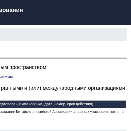
зования
ным пространством:
раммам
транными и (или) международными организациями
договора (наименование, дата, номер, срок действия)
оздании Китайско-российской Ассоциации аграрных университетов зоны