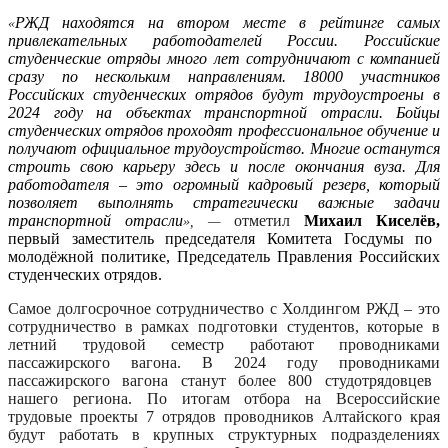
РЖД находятся на втором месте в рейтинге самых
«‎
привлекательных работодателей России. Российские
студенческие отряды много лет сотрудничают с компанией
сразу по нескольким направлениям. 18000 участников
Российских студенческих отрядов будут трудоустроены в
2024 году на объектах транспортной отрасли. Бойцы
студенческих отрядов проходят профессиональное обучение и
получают официальное трудоустройство. Многие останутся
строить свою карьеру здесь и после окончания вуза. Для
работодателя – это огромный кадровый резерв, который
позволяет выполнять стратегически важные задачи
транспортной отрасли
отметил
Михаил Киселёв,
»‎
,
—
первый заместитель председателя Комитета Госдумы по
молодёжной политике, Председатель Правления Российских
студенческих отрядов.
Самое долгосрочное сотрудничество с Холдингом РЖД – это
сотрудничество в рамках подготовки студентов, которые в
летний трудовой семестр работают проводниками
пассажирского вагона.
В 2024 году п
роводник
ами
пассажирского вагона
станут
более 800 студотрядовцев
нашего региона. По итогам отбора на Всероссийские
трудовые проекты 7 отрядов проводников Алтайского края
будут работать в крупных структурных подразделениях