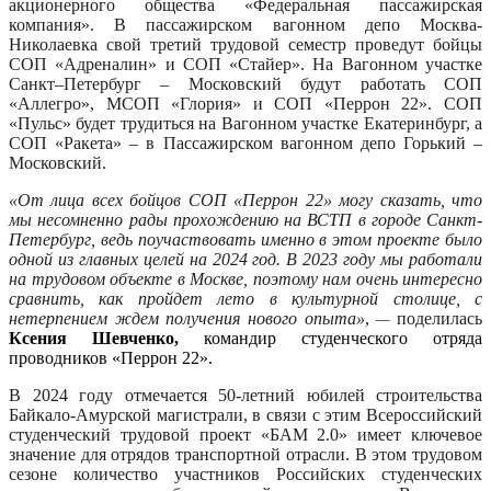
акционерного общества «Федеральная пассажирская
компания». В п
ассажирском вагонном депо Москва-
Николаевка
свой третий трудовой семестр проведут бойцы
СОП «Адреналин»
и
СОП «Стайер».
На
Вагонном участке
Санкт–Петербург – Московский
будут работать
СОП
«Аллегро»,
М
СОП «Глория» и СОП «Перрон 22»
.
СОП
«Пульс»
будет трудиться на
Вагонном участке Екатеринбург
, а
СОП «Ракета» –
в
Пассажирском вагонном депо Горький –
Московский.
«От лица всех бойцов СОП «Перрон 22» могу сказать, что
мы несомненно рады
прохождению
на ВСТП в городе Санкт-
Петербург, ведь поучаствовать именно в этом проекте было
одной из главных целей на 2024 год.
В 2023 году мы
работали
на трудовом объекте
в Москве, поэтому нам очень интересно
сравнить, как пройдет лето в культурной столице, с
нетерпением ждем получения нового опыта
»
,
поделилась
—
Ксения Шевченко
,
командир студенческого отряда
проводников «Перрон 22»
.
В 2024 году отмечается 50-летний юбилей строительства
Байкало-Амурской магистрали, в связи с этим Всероссийский
студенческий трудовой проект «БАМ 2.0» имеет ключевое
значение для отрядов транспортной отрасли. В этом трудовом
сезоне количество участников Российских студенческих