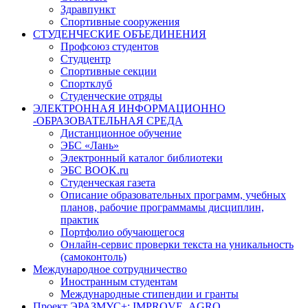
Здравпункт
Спортивные сооружения
СТУДЕНЧЕСКИЕ ОБЪЕДИНЕНИЯ
Профсоюз студентов
Студцентр
Спортивные секции
Спортклуб
Студенческие отряды
ЭЛЕКТРОННАЯ ИНФОРМАЦИОННО
-ОБРАЗОВАТЕЛЬНАЯ СРЕДА
Дистанционное обучение
ЭБС «Лань»
Электронный каталог библиотеки
ЭБС BOOK.ru
Студенческая газета
Описание образовательных программ, учебных
планов, рабочие программамы дисциплин,
практик
Портфолио обучающегося
Онлайн-сервис проверки текста на уникальность
(самоконтоль)
Международное сотрудничество
Иностранным студентам
Международные стипендии и гранты
Проект ЭРАЗМУС+: IMPROVE_AGRO