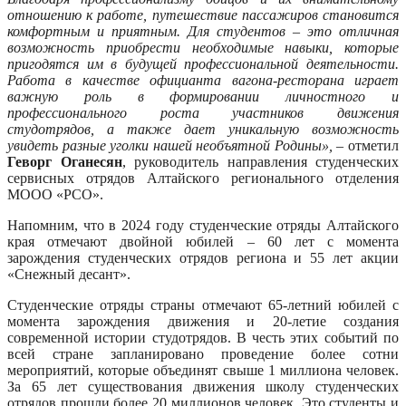
отношению к работе, путешествие пассажиров становится
комфортным и приятным. Для студентов – это отличная
возможность приобрести необходимые навыки, которые
пригодятся им в будущей профессиональной деятельности.
Работа в качестве официанта вагона-ресторана играет
важную роль в формировании личностного и
профессионального роста участников движения
студотрядов, а также
дает
уникальн
ую
возможность
увидеть разные уголки нашей
необъятной Родины
»‎,
–
отметил
Геворг Оганесян
, руководитель направления студенческих
сервисных
отрядов
Алтайского регионального отделения
МООО «РСО».
Напомним, что в 2024 году студенческие отряды Алтайского
края отмечают двойной юбилей – 60 лет с момента
зарождения студенческих отрядов региона и 55 лет акции
«Снежный десант».
Студенческие отряды страны отмечают 65-летний юбилей с
момента зарождения движения и 20-летие создания
современной истории студотрядов. В честь этих событий по
всей стране запланировано проведение более сотни
мероприятий, которые объединят свыше 1 миллиона человек.
За 65 лет существования движения школу студенческих
отрядов прошли более 20 миллионов человек. Это студенты и