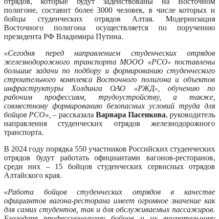
отрядов, которые будут задействованы на Восточном
полигоне, составит более 3000 человек,
в числе которых и
бойцы студенческих отрядов Алтая
. Модернизация
Восточного полигона осуществляется по поручению
президента РФ Владимира Путина.
«‎Сегодня перед направлением студенческих отрядов
железнодорожного транспорта МООО «РСО
поставлены
»‎
большие задачи по подбору и формированию студенческого
строительного комплекса Восточного полигона и объектов
инфраструктуры Холдинга ОАО «РЖД
, обучению по
»‎
рабочим профессиям, трудоустройству,
а также,
совместному формированию безопасных условий труда для
бойцов РСО»‎, –
рассказала
Варвара Пасенкова
, руководитель
направления студенческих отрядов железнодорожного
транспорта.
В 2024 году порядка 550 участников
Российских студенческих
отрядов будут работать
официантами вагонов-ресторанов
,
среди них – 15 бойцов студенческих сервисных отрядов
Алтайского края.
«‎Работа бойцов студенческих отрядов в качестве
официантов вагона-ресторана имеет огромное значение как
для самих студентов, так и для обслуживаемых пассажиров.
Благодаря профессионализму бойцов и их внимательному