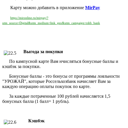
Карту можно добавить в приложение
MirPay
https://mironline.ru/mirpay/?
utm_source=Digital&utm_medium=link_geo&utm_campaign=rshb_bank
Выгода за покупки
По кампусной карте Вам нчисляться бонусные баллы и
кэшбэк за покупки.
Бонусные баллы - это бонусы от программы лояльности
"УРОЖАЙ", которые Россельхозбанк начисляет Вам за
каждую операцию оплаты покупок по карте.
За каждые потраченные 100 рублей начисляется 1,5
бонусных балла (1 балл= 1 рубль).
Кэшбэк