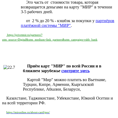
Это часть от стоимости товара, которая
возвращается деньгами на карту "МИР" в течении
3-5 рабочих дней.
от 2 % до 20 % - кэшбэк за покупки у
партнёров
платёжной системы "МИР"
.
https://privetmir.ru/partners/?
utm_source=Digital&utm_medium=link_partners&utm_campaign=rshb_bank
Приём карт "МИР" по всей России и в
ближнем зарубежье
смотрите здесь
Картой "Мир" можно платить во Вьетнаме,
Турции, Кипре, Армении, Кыргызской
Республике, Абхазии, Беларуси,
Казахстане, Таджикистане, Узбекистане, Южной Осетии и
на всей территории РФ.
https://mironline.ru/about-card/geo/