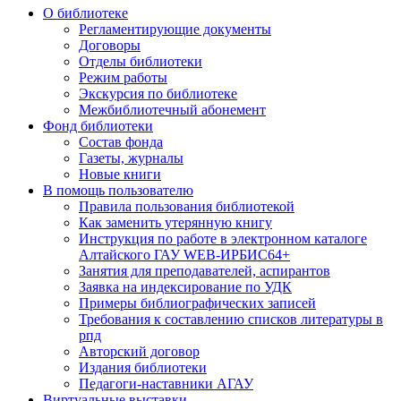
О библиотеке
Регламентирующие документы
Договоры
Отделы библиотеки
Режим работы
Экскурсия по библиотеке
Межбиблиотечный абонемент
Фонд библиотеки
Состав фонда
Газеты, журналы
Новые книги
В помощь пользователю
Правила пользования библиотекой
Как заменить утерянную книгу
Инструкция по работе в электронном каталоге
Алтайского ГАУ WEB-ИРБИС64+
Занятия для преподавателей, аспирантов
Заявка на индексирование по УДК
Примеры библиографических записей
Требования к составлению списков литературы в
рпд
Авторский договор
Издания библиотеки
Педагоги-наставники АГАУ
Виртуальные выставки