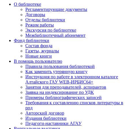
О библиотеке
Регламентирующие документы
Договоры
Отделы библиотеки
Режим работы
Экскурсия по библиотеке
Межбиблиотечный абонемент
Фонд библиотеки
Состав фонда
Газеты, журналы
Новые книги
В помощь пользователю
Правила пользования библиотекой
Как заменить утерянную книгу
Инструкция по работе в электронном каталоге
Алтайского ГАУ WEB-ИРБИС64+
Занятия для преподавателей, аспирантов
Заявка на индексирование по УДК
Примеры библиографических записей
Требования к составлению списков литературы в
рпд
Авторский договор
Издания библиотеки
Педагоги-наставники АГАУ
Виртуальные выставки