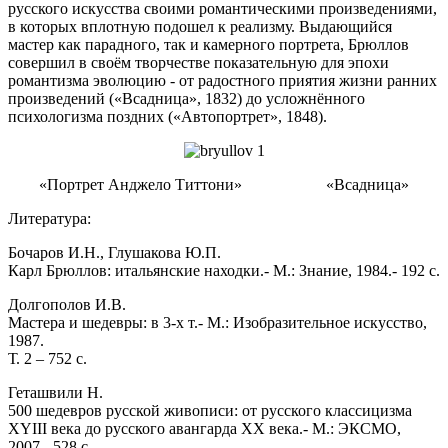
русского искусства своими романтическими произведениями,
в которых вплотную подошел к реализму. Выдающийся
мастер как парадного, так и камерного портрета, Брюллов
совершил в своём творчестве показательную для эпохи
романтизма эволюцию - от радостного приятия жизни ранних
произведений («Всадница», 1832) до усложнённого
психологизма поздних («Автопортрет», 1848).
«Портрет Анджело Титтони» «Всадница»
Литература:
Бочаров И.Н., Глушакова Ю.П.
Карл Брюллов: итальянские находки.- М.: Знание, 1984.- 192 с.
Долгополов И.В.
Мастера и шедевры: в 3-х т.- М.: Изобразительное искусство,
1987.
Т. 2 – 752 с.
Геташвили Н.
500 шедевров русской живописи: от русского классицизма
XYIII века до русского авангарда XX века.- М.: ЭКСМО,
2007.- 528 с.