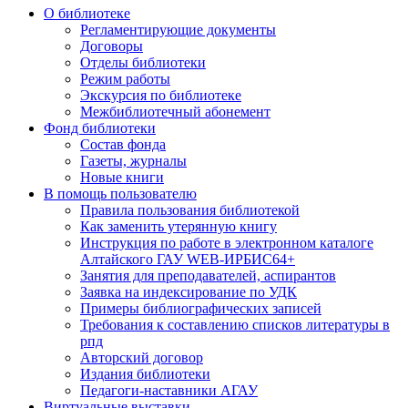
О библиотеке
Регламентирующие документы
Договоры
Отделы библиотеки
Режим работы
Экскурсия по библиотеке
Межбиблиотечный абонемент
Фонд библиотеки
Состав фонда
Газеты, журналы
Новые книги
В помощь пользователю
Правила пользования библиотекой
Как заменить утерянную книгу
Инструкция по работе в электронном каталоге
Алтайского ГАУ WEB-ИРБИС64+
Занятия для преподавателей, аспирантов
Заявка на индексирование по УДК
Примеры библиографических записей
Требования к составлению списков литературы в
рпд
Авторский договор
Издания библиотеки
Педагоги-наставники АГАУ
Виртуальные выставки