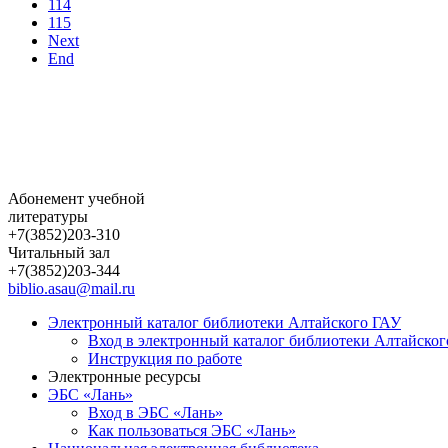
114
115
Next
End
Абонемент учебной
литературы
+7(3852)203-310
Читальный зал
+7(3852)203-344
biblio.asau@mail.ru
Электронный каталог библиотеки Алтайского ГАУ
Вход в электронный каталог библиотеки Алтайско
Инструкция по работе
Электронные ресурсы
ЭБС «Лань»
Вход в ЭБС «Лань»
Как пользоваться ЭБС «Лань»