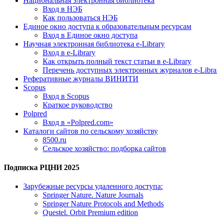
Национальная электронная библиотека
Вход в НЭБ
Как пользоваться НЭБ
Единое окно доступа к образовательным ресурсам
Вход в Единое окно доступа
Научная электронная библиотека e-Library
Вход в e-Library
Как открыть полный текст статьи в e-Library
Перечень доступных электронных журналов e-Libra
Реферативные журналы ВИНИТИ
Scopus
Вход в Scopus
Краткое руководство
Polpred
Вход в «Polpred.com»
Каталоги сайтов по сельскому хозяйству
8500.ru
Сельское хозяйство: подборка сайтов
Подписка РЦНИ 2025
Зарубежные ресурсы удаленного доступа:
Springer Nature. Nature Journals
Springer Nature Protocols and Methods
Questel. Orbit Premium edition