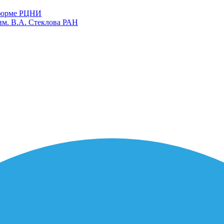
тформе РЦНИ
им. В.А. Стеклова РАН