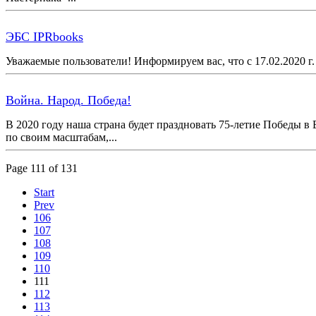
ЭБС IPRbooks
Уважаемые пользователи! Информируем вас, что с 17.02.2020 г.
Война. Народ. Победа!
В 2020 году наша страна будет праздновать 75-летие Победы 
по своим масштабам,...
Page 111 of 131
Start
Prev
106
107
108
109
110
111
112
113