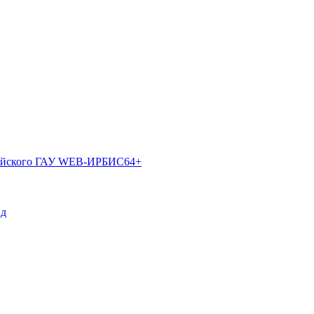
лтайского ГАУ WEB-ИРБИС64+
пд