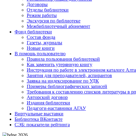
Договоры
Отделы библиотеки
Режим работы
Экскурсия по библиотеке
Межбиблиотечный абонемент
Фонд библиотеки
Состав фонда
Газеты, журналы
Новые книги
В помощь пользователю
Правила пользования библиотекой
Как заменить утерянную книгу
Инструкция по работе в электронном каталоге А
Занятия для преподавателей, аспирантов
Заявка на индексирование по УДК
Примеры библиографических записей
Требования к составлению списков литературы в р
Авторский договор
Издания библиотеки
Педагоги-наставники АГАУ
Виртуальные выставки
Библиотека ВКонтакте
СЭБ: показатели рейтинга