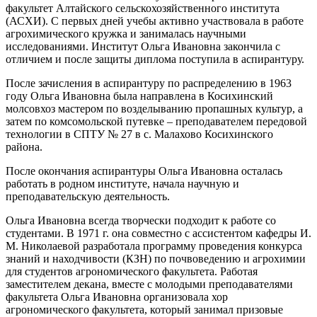
факультет Алтайского сельскохозяйственного института
(АСХИ). С первых дней учебы активно участвовала в работе
агрохимического кружка и занималась научными
исследованиями. Институт Ольга Ивановна закончила с
отличием и после защиты диплома поступила в аспирантуру.
После зачисления в аспирантуру по распределению в 1963
году Ольга Ивановна была направлена в Косихинский
молсовхоз мастером по возделыванию пропашных культур, а
затем по комсомольской путевке – преподавателем передовой
технологии в СПТУ № 27 в с. Малахово Косихинского
района.
После окончания аспирантуры Ольга Ивановна осталась
работать в родном институте, начала научную и
преподавательскую деятельность.
Ольга Ивановна всегда творчески подходит к работе со
студентами. В 1971 г. она совместно с ассистентом кафедры И.
М. Николаевой разработала программу проведения конкурса
знаний и находчивости (КЗН) по почвоведению и агрохимии
для студентов агрономического факультета. Работая
заместителем декана, вместе с молодыми преподавателями
факультета Ольга Ивановна организовала хор
агрономического факультета, который занимал призовые