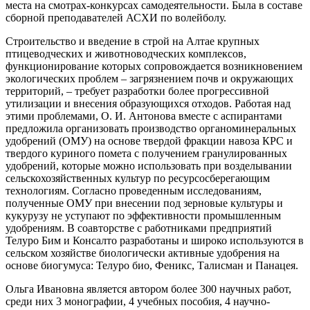
места на смотрах-конкурсах самодеятельности. Была в составе
сборной преподавателей АСХИ по волейболу.
Строительство и введение в строй на Алтае крупных
птицеводческих и животноводческих комплексов,
функционирование которых сопровождается возникновением
экологических проблем – загрязнением почв и окружающих
территорий, – требует разработки более прогрессивной
утилизации и внесения образующихся отходов. Работая над
этими проблемами, О. И. Антонова вместе с аспирантами
предложила организовать производство органоминеральных
удобрений (ОМУ) на основе твердой фракции навоза КРС и
твердого куриного помета с получением гранулированных
удобрений, которые можно использовать при возделывании
сельскохозяйственных культур по ресурсосберегающим
технологиям. Согласно проведенным исследованиям,
полученные ОМУ при внесении под зерновые культуры и
кукурузу не уступают по эффективности промышленным
удобрениям. В соавторстве с работниками предприятий
Телуро Бим и Консалто разработаны и широко используются в
сельском хозяйстве биологически активные удобрения на
основе биогумуса: Телуро био, Феникс, Талисман и Панацея.
Ольга Ивановна является автором более 300 научных работ,
среди них 3 монографии, 4 учебных пособия, 4 научно-