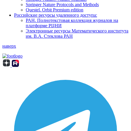
Springer Nature Protocols and Methods
Questel. Orbit Premium edition
Российские ресурсы удаленного доступа:
РАН. Полнотекстовая коллекция журналов на
платформе РЦНИ
Электронные ресурсы Математического института
им. В.А. Стеклова РАН
наверх