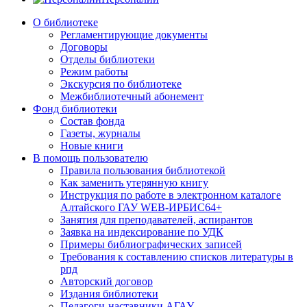
О библиотеке
Регламентирующие документы
Договоры
Отделы библиотеки
Режим работы
Экскурсия по библиотеке
Межбиблиотечный абонемент
Фонд библиотеки
Состав фонда
Газеты, журналы
Новые книги
В помощь пользователю
Правила пользования библиотекой
Как заменить утерянную книгу
Инструкция по работе в электронном каталоге
Алтайского ГАУ WEB-ИРБИС64+
Занятия для преподавателей, аспирантов
Заявка на индексирование по УДК
Примеры библиографических записей
Требования к составлению списков литературы в
рпд
Авторский договор
Издания библиотеки
Педагоги-наставники АГАУ