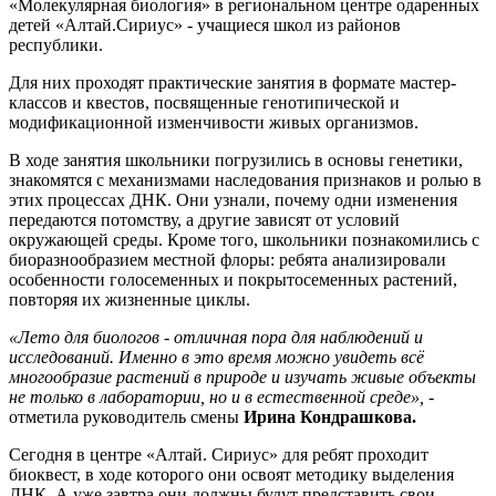
«Молекулярная биология» в региональном центре одаренных
детей «Алтай.Сириус» - учащиеся школ из районов
республики.
Для них проходят практические занятия в формате мастер-
классов и квестов, посвященные генотипической и
модификационной изменчивости живых организмов.
В ходе занятия школьники погрузились в основы генетики,
знакомятся с механизмами наследования признаков и ролью в
этих процессах ДНК. Они узнали, почему одни изменения
передаются потомству, а другие зависят от условий
окружающей среды. Кроме того, школьники познакомились с
биоразнообразием местной флоры: ребята анализировали
особенности голосеменных и покрытосеменных растений,
повторяя их жизненные циклы.
«Лето для биологов - отличная пора для наблюдений и
исследований. Именно в это время можно увидеть всё
многообразие растений в природе и изучать живые объекты
не только в лаборатории, но и в естественной среде», -
отметила руководитель смены
Ирина Кондрашкова.
Сегодня в центре «Алтай. Сириус» для ребят проходит
биоквест, в ходе которого они освоят методику выделения
ДНК. А уже завтра они должны будут представить свои