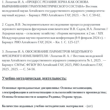
1. Лопатин И. А. «ПРОЦЕСС РЕЗАНИЯ ЗЕРНА КАК ОСНОВА
ВЫРАВНИВАНИЯ ГРАНУЛОМЕТРИЧЕСКОГО СОСТАВА» Вестник
молодежной науки Алтайского государственного аграрного университета:
научный журнал. – Барнаул: РИО Алтайского ГАУ, 2023. – № 1. С.59-62.
2. Садов, В.В. Экспериментальное исследование процесса разрушения
зернового материала фрезерным измельчителем/ В.В. Садов, И.А. Лопатин //
Аграрная наука – сельскому хозяйству: сборник материалов: в 2 кн. / XIХ
Международная научно-практическая конференция (8-9 февраля 2024 г.). –
Барнаул: РИО Алтайского ГАУ, 2024. – Кн. 1. С. 125-127.
3. Лопатин И. А. ОБОСНОВАНИЕ ПАРАМЕТРОВ МОДУЛЬНОГО
ФРЕЗЕРНОГО ИЗМЕЛЬЧИТЕЛЯ / Лопатин И. А. // Вестник молодежной
науки Алтайского государственного аграрного университета № 1, 2025 . —
Барнаул: СМУиС ФГБОУ ВО Алтайский ГАУ, 2025, РИО Алтайского ГАУ,
2025 , 2025. — С. 54-56.
Учебно-методическая деятельность:
Основные преподаваемые дисциплины: Основы механизации,
электрификации и автоматизации сельскохозяйственного производства;
Основы безопасности и защиты Родины; Охрана труда.
Количество изданных учебно-методических материалов
: - (шт)