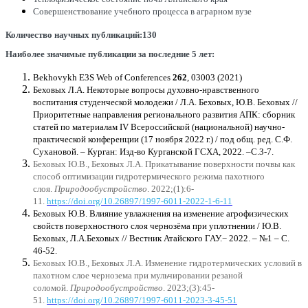
Совершенствование учебного процесса в аграрном вузе
Количество
научных
публикаций
:130
Наиболее
значимые
публикации
за
последние
5
лет
:
Bekhovykh
E3S Web of Conferences
262
, 03003 (2021)
Беховых Л.А.
Некоторые вопросы духовно-нравственного
воспитания студенческой молодежи /
Л.А. Беховых, Ю.В.
Беховых
//
Приоритетные направления регионального развития АПК: сборник
статей по материалам IV Всероссийской (национальной) научно-
практической конференции (17 ноября 2022 г.) / под общ. ред. С.Ф.
Сухановой. – Курган: Изд-во Курганской ГСХА, 2022. –С.3-7.
Беховых Ю.В., Беховых Л.А. Прикатывание поверхности почвы как
способ оптимизации гидротермического режима пахотного
слоя.
Природообустройство
. 2022;(1):6-
11.
https://doi.org/10.26897/1997-6011-2022-1-6-11
Беховых Ю.В. Влияние увлажнения на изменение агрофизических
свойств поверхностного слоя чернозёма при уплотнении / Ю.В.
Беховых, Л.А.
Беховых // Вестник Атайского ГАУ.− 2022. – №1 – С.
46-52.
Беховых Ю.В., Беховых Л.А. Изменение гидротермических условий в
пахотном слое чернозема при мульчировании резаной
соломой.
Природообустройство
. 2023;(3):45-
51.
https://doi.org/10.26897/1997-6011-2023-3-45-51