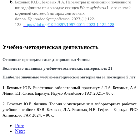
Беховых Ю.В., Беховых Л.А. Параметры компенсации почвенного
влагодефицита при высадке сеянцев
Pínus sylvéstris
L. с закрытой
корневой системой на гарях ленточных
боров.
Природообустройство
. 2023;(1):122-
128.
https://doi.org/10.26897/1997-6011-2023-1-122-128
Учебно-методическая деятельность
Основные
преподаваемые
дисциплины
:
Физика
Количество
изданных
учебно
-
методических
материалов
: 21
Наиболее
значимые
учебно
-
методические
материалы
за
последние
5
лет
:
1.
Беховых Ю.В. Биофизика: лабораторный практикум / Л.А. Беховых, А.А.
Лёвин, Е.Г. Сизов. Барнаул: Изд-во Алтайского ГАУ, 2021.‒ 80 с.
2.
Беховых Ю.В. Физика. Теория и эксперимент в лабораторных работах:
учебное пособие / Ю.В. Беховых, Л.А. Беховых, И.В. Гефке. ‒ Барнаул: РИО
Алтайского ГАУ, 2024. ‒ 96 с.
Prev
Next