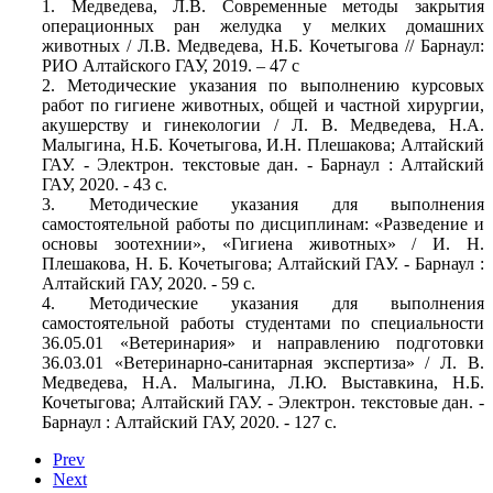
1. Медведева, Л.В. Современные методы закрытия
операционных ран желудка у мелких домашних
животных / Л.В. Медведева, Н.Б. Кочетыгова // Барнаул:
РИО Алтайского ГАУ, 2019. – 47 с
2. Методические указания по выполнению курсовых
работ по гигиене животных, общей и частной хирургии,
акушерству и гинекологии / Л. В. Медведева, Н.А.
Малыгина, Н.Б. Кочетыгова, И.Н. Плешакова; Алтайский
ГАУ. - Электрон. текстовые дан. - Барнаул : Алтайский
ГАУ, 2020. - 43 с.
3. Методические указания для выполнения
самостоятельной работы по дисциплинам: «Разведение и
основы зоотехнии», «Гигиена животных» / И. Н.
Плешакова, Н. Б. Кочетыгова; Алтайский ГАУ. - Барнаул :
Алтайский ГАУ, 2020. - 59 с.
4. Методические указания для выполнения
самостоятельной работы студентами по специальности
36.05.01 «Ветеринария» и направлению подготовки
36.03.01 «Ветеринарно-санитарная экспертиза» / Л. В.
Медведева, Н.А. Малыгина, Л.Ю. Выставкина, Н.Б.
Кочетыгова; Алтайский ГАУ. - Электрон. текстовые дан. -
Барнаул : Алтайский ГАУ, 2020. - 127 с.
Prev
Next