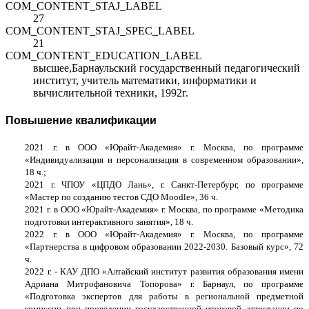
COM_CONTENT_STAJ_LABEL
27
COM_CONTENT_STAJ_SPEC_LABEL
21
COM_CONTENT_EDUCATION_LABEL
высшее,Барнаульский государственный педагогический
институт, учитель математики, информатики и
вычислительной техники, 1992г.
Повышение квалификации
2021 г. в ООО «Юрайт-Академия» г. Москва, по программе
«Индивидуализация и персонализация в современном образовании»,
18 ч.;
2021 г.
ЧПОУ «ЦПДО Лань», г. Санкт-Петербург, по программе
«Мастер по созданию тестов СДО Moodle», 36 ч.
2021 г. в ООО «Юрайт-Академия» г. Москва, по программе «
Методика
подготовки интерактивного занятия
», 18 ч.
2022 г. в ООО «Юрайт-Академия» г. Москва, по программе
«
Партнерства в цифровом образовании 2022-2030. Базовый курс
», 72
ч.
2022 г. - КАУ ДПО «Алтайский институт развития образования имени
Адриана Митрофановича Топорова» г. Барнаул, по программе
«Подготовка экспертов для работы в региональной предметной
комиссии при проведении государственной итоговой аттестации по