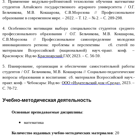
3.
Применение модульно-рейтинговой технологии обучения математике
студентов Алтайского государственного аграрного университета
/ О.Г.
Бельчикова, М.В. Кокшарова, С.В.Морозова //
Профессиональное
образование в современном мире. – 2022. – Т. 12. – № 2. – С. 289-298.
4. Особенности мотивации выбора специальности студентов среднего
профессионального образования
/
О.Г. Бельчикова, М.В. Кокшарова,
С.В.Морозова //
Профессиональное самоопределение молодежи
инновационного региона: проблемы и перспективы
сб. статей по
материалам Всероссийской (национальной) науч.-практ. конф. –
Красноярск: Изд-во
Красноярский
ГАУ, 2023. –
С. 56-59.
5.
Планирование, организация и обеспечение самостоятельной работы
студентов / О.Г. Бельчикова, М.В. Кокшарова // Социально-педагогические
вопросы образования и воспитания: сб. материалов Всероссийской науч.-
практ. конф. – Чебоксары:
Изд-во:
ООО «Издательский дом «Среда»
, 2023. –
С. 70-72.
Учебно-методическая деятельность
Основные преподаваемые дисциплины
:
математика
Количество изданных учебно-методических материалов
: 20