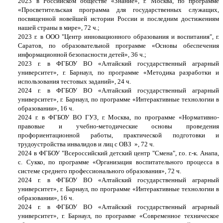
2023 в
Российском обществе «Знание», г. Москва, по программе
«Просветительская программа для государственных служащих,
посвященной новейшей истории России и последним достижениям
нашей страны в мире», 72 ч.;
2023 г.
в ООО "Центр инновационного образования и воспитания", г.
Саратов,
по
образовательной программе «Основы обеспечения
информационной безопасности детей», 36 ч.;
2023 г. в
ФГБОУ ВО
«Алтайский государственный аграрный
университет», г. Барнаул,
по программе «
Методика разработки и
использования тестовых заданий
», 24 ч.
2024 г. в ФГБОУ ВО
«Алтайский государственный аграрный
университет», г. Барнаул,
по программе «
Интерактивные технологии в
образовании», 16 ч.
2024 г. в
ФГБОУ ВО ГУЗ, г. Москва
,
по программе «
Нормативно-
правовые и учебно-методические основы проведения
профориентационной работы, практической подготовки и
трудоустройства инвалидов и лиц с ОВЗ », 72 ч.
2024 в
ФГБОУ "Всероссийский детский центр "Смена", г.о. г.-к. Анапа,
с. Сукко,
по программе
«Организация воспитательного процесса в
системе среднего профессионального образования», 72 ч.
2024 г. в ФГБОУ ВО
«Алтайский государственный аграрный
университет», г. Барнаул,
по программе «
Интерактивные технологии в
образовании», 16 ч.
2024 г. в ФГБОУ ВО
«Алтайский государственный аграрный
университет», г. Барнаул,
по программе «
Современное техническое