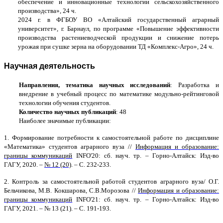
обеспечение и инновационные технологии сельскохозяйственного
производства», 24 ч.
2024 г. в ФГБОУ ВО
«Алтайский государственный аграрный
университет», г. Барнаул,
по программе «П
овышение эффективности
производства растениеводческой продукции и снижение потерь
урожая при сушке зерна на оборудовании ТД «Комплекс-Агро», 24 ч.
Научная деятельность
Направления, тематика научных исследований
: Разработка и
внедрение в учебный процесс по математике модульно-рейтинговой
технологии обучения студентов.
Количество научных публикаций
: 48
Наиболее значимые публикации:
1.
Формирование потребности к самостоятельной работе по дисциплине
«Математика» студентов аграрного вуза //
Информация и образование:
границы коммуникаций
INFO'20: сб. науч. тр. – Горно-Алтайск: Изд-во
ГАГУ, 2020. –
№ 12 (20)
. – С. 232-233.
2.
Контроль за самостоятельной работой студентов аграрного вуза/
О.Г.
Бельчикова, М.В. Кокшарова, С.В.Морозова //
Информация и образование:
границы коммуникаций
INFO'21: сб. науч. тр. – Горно-Алтайск: Изд-во
ГАГУ, 2021. – № 13 (21). – С. 191-193.