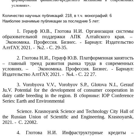
условиях»
.
Количество научных публикаций: 218, в т.ч. монографий: 6
Наиболее значимые публикации за последние 5 лет:
1. Герауф Ю.В., Глотова Н.И.
Организация системы
образовательной поддержки АПК Алтайского края
. –
Экономика. Профессия. Бизнес. - Барнаул: Издательство
АлтГАУ, 2021. - №2. - С. 29-35.
2. Глотова Н.И., Герауф Ю.В.
Платформенная занятость
– главный тренд развития рынка труда в современных
условиях
. –
Экономика. Профессия
.
Бизнес
. -
Барнаул
:
Издательство
АлтГАУ
, 2021. - №4. -
С
. 22
27.
3. Vorobyova V.V., Vorobyov S.P., Glotova N.I., Gerauf
Ju.V. Potential for the development of consumer cooperation in
dairy cattle breeding in the region.
В
сборнике
: IOP Conference
Series: Earth and Environmental
Science. Krasnoyarsk Science and Technology City Hall of
the Russian Union of Scientific and Engineering. Krasnoyarsk
,
2021. - С. 22082.
4. Глотова Н.И.
Инфраструктурные кредиты –