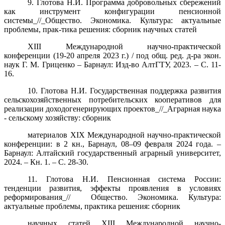
9. Глотова Н.И. Программа добровольных сбережений
как инструмент конфигурации пенсионной
системы_//_Общество. Экономика. Культура: актуальные
проблемы, прак-тика решения: сборник научных статей
XIII Международной научно-практической
конференции (19-20 апреля 2023 г.) / под общ. ред. д-ра экон.
наук Г. М. Гриценко – Барнаул: Изд-во АлтГТУ, 2023. – С. 11-
16.
10. Глотова Н.И. Государственная поддержка развития
сельскохозяйственных потребительских кооперативов для
реализации доходогенерирующих проектов_//_Аграрная наука
- сельскому хозяйству: сборник
материалов XIX Международной научно-практической
конференции: в 2 кн., Барнаул, 08–09 февраля 2024 года. –
Барнаул: Алтайский государственный аграрный университет,
2024. – Кн. 1. – С. 28-30.
11. Глотова Н.И. Пенсионная система России:
тенденции развития, эффекты проявления в условиях
реформирования_// Общество. Экономика. Культура:
актуальные проблемы, практика решения: сборник
научных
статей XIII Международной научно-