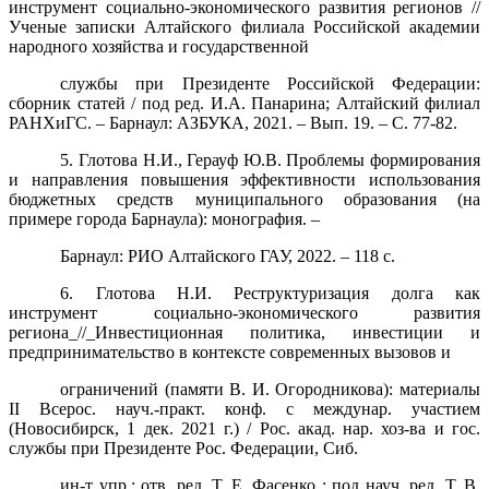
инструмент социально-экономического развития регионов //
Ученые записки Алтайского филиала Российской академии
народного хозяйства и государственной
службы при Президенте Российской Федерации:
сборник статей / под ред. И.А. Панарина; Алтайский филиал
РАНХиГС. – Барнаул: АЗБУКА, 2021. – Вып. 19. – С. 77-82.
5. Глотова Н.И., Герауф Ю.В.
Проблемы формирования
и направления повышения эффективности использования
бюджетных средств муниципального образования
(на
примере города Барнаула):
монография. –
Барнаул: РИО Алтайского ГАУ, 2022. – 118 с.
6. Глотова Н.И. Реструктуризация долга как
инструмент социально-экономического развития
региона_//_Инвестиционная политика, инвестиции и
предпринимательство в контексте современных вызовов и
ограничений (памяти В. И. Огородникова): материалы
II Всерос. науч.-практ. конф. с междунар. участием
(Новосибирск, 1 дек. 2021 г.) / Рос. акад. нар. хоз-ва и гос.
службы при Президенте Рос. Федерации, Сиб.
ин-т упр.; отв. ред. Т. Е. Фасенко ; под науч. ред. Т. В.