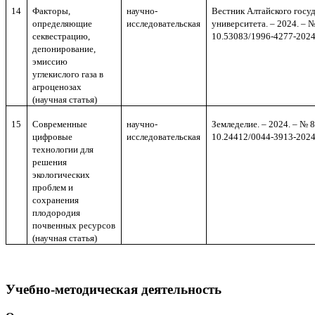
14
Факторы,
научно-
Вестник Алтайского госу
определяющие
исследовательск
ая
университета. – 2024. – №
секвестрацию,
10.53083/1996-4277-2024
депонирование,
эмиссию
углекислого газа в
агроценозах
(научная статья)
15
Современные
научно-
Земледелие. – 2024. – № 8.
цифровые
исследовательск
ая
10.24412/0044-3913-2024
технологии для
решения
экологических
проблем и
сохранения
плодородия
почвенных ресурсов
(научная статья)
Учебно-методическая деятельность