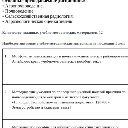
Основные преподаваемые дисциплины:
• Агропочвоведение,
• Почвоведение,
• Сельскохозяйственная радиология,
• Агроэкологическая оценка земель
Количество изданных учебно-методических материалов
:
12
Наиболее значимые учебно-методические материалы за последние 5 лет:
1.
Морфология, классификация и почвенно-климатическое районировани
Алтайского края : учебно-методическое пособие
[текст]
2.
Методические указания по проведению учебной полевой практики по
почвоведению для бакалавров и магистров факультета
«Природообустройство» направления подготовки: 120700 -
Землеустройство и кадастры [текст]
3.
Методическое пособие для лабораторно-практических занятий по