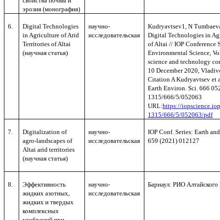
свойства почвы и
эрозия (монография)
6.
Digital Technologies
научно-
Kudryavtsev1, N Tumbaev
in Agriculture of Arid
исследовательск
ая
Digital Technologies in Agr
Territories of Altai
of Altai // IOP Conference 
(
научная
статья
)
Environmental Science, Vo
science and technology con
10 December 2020, Vladivo
Citation A Kudryavtsev et a
Earth Environ.
Sci. 666 05
1315/666/5/052063
URL:
https://iopscience.io
1315/666/5/052063/pdf
7.
Digitalization of
научно-
IOP Conf. Series: Earth an
agro-landscapes of
исследовательск
ая
659 (2021) 012127
Altai arid territories
(
научная
статья
)
8.
Эффективность
научно-
Барнаул: РИО Алтайского Г
жидких азотных,
исследовательск
ая
жидких и твердых
комплексных
удобрений при