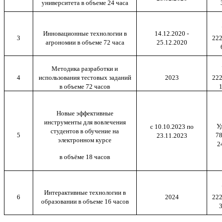
университета в объеме 24 часа
Инновационные технологии в
14.12.2020 -
3
222
агрономии в объеме 72 часа
25.12.2020
Методика разработки и
4
использования тестовых заданий
2023
222
в объеме 72 часов
1
Новые эффективные
инструменты для вовлечения
У
с 10.10.2023 по
студентов в обучение на
5
78
23.11.2023
электронном курсе
2
в объёме 18 часов
Интерактивные технологии в
6
2024
222
образовании в объеме 16 часов
3