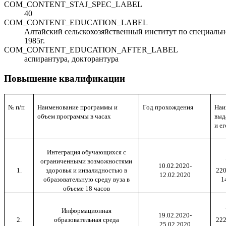
COM_CONTENT_STAJ_SPEC_LABEL
40
COM_CONTENT_EDUCATION_LABEL
Алтайский сельскохозяйственный институт по специальн
1985г.
COM_CONTENT_EDUCATION_AFTER_LABEL
аспирантура, докторантура
Повышение квалификации
№ п/п
Наименование программы и
Год прохождения
Наи
объем программы в часах
выд
и е
Интеграция обучающихся с
ограниченными возможностями
10.02.2020-
1.
здоровья и инвалидностью в
220
12.02.2020
образовательную среду вуза в
1
объеме 18 часов
Информационная
19.02.2020-
2.
образовательная среда
222
25.02.2020