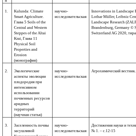
п
1.
Kulunda: Climate
научно-
Innovations in Landscape R
Smart Agriculture.
исследовательск
ая
Lothar Müller, Leibniz Cent
Глава 5 Soils of the
Landscape Research (ZALF
Central and Western
Brandenburg, Germany © S
Steppes of the Altai
Switzerland AG 2020,
тир
Krai, Глава 11
Physical Soil
Properties and
Erosion
(
монография
)
2.
Экологические
научно-
Агрохимический вестник. –
аспекты эволюции
исследовательск
ая
плодородия при
интенсивном
использовании
почвенных ресурсов
аридных
территорий
(научная статья)
3.
Заселенность почвы
научно-
Достижения науки и техник
засушливой
исследовательск
ая
№ 1. – с.12-15