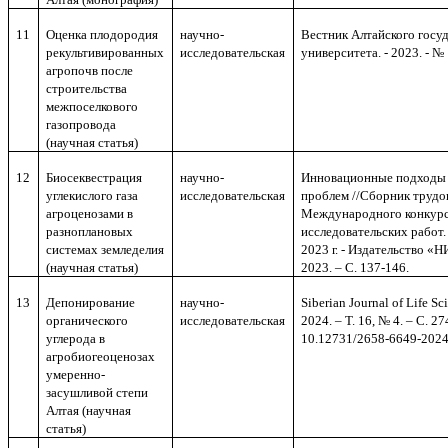
11
Оценка плодородия
научно-
Вестник Алтайского госу
рекультивированных
исследовательск
ая
университета. - 2023. - № 1
агропочв после
строительства
межпоселкового
газопровода
(научная статья)
12
Биосеквестрация
научно-
Инновационные подходы 
углекислого газа
исследовательск
ая
проблем //Сборник трудо
агроценозами в
Международного конкурс
разноплановых
исследовательских работ. 
системах земледелия
2023 г. - Издательство «
(научная статья)
2023. – С. 137-146.
13
Депонирование
научно-
Siberian Journal of Life Sc
органического
исследовательск
ая
2024. –
Т
. 16, № 4. –
С
. 27
углерода в
10.12731/2658-6649-2024
агробиогеоценозах
умеренно-
засушливой степи
Алтая (научная
статья)