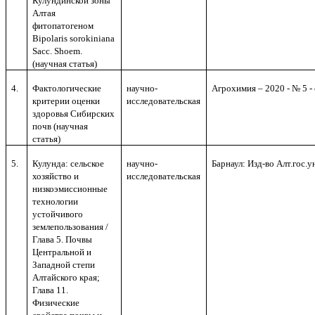
Кулундинской зоны
Алтая
фитопатогеном
Bipolaris sorokiniana
Sacc. Shoem.
(научная статья)
4.
Фактологические
научно-
Агрохимия – 2020 - № 5 - 
критерии оценки
исследовательск
ая
здоровья Сибирских
почв (научная
статья)
5.
Кулунда: сельское
научно-
Барнаул: Изд-во Алт.гос.у
хозяйство и
исследовательск
ая
низкоэмиссионные
технологии
устойчивого
землепользования /
Глава 5. Почвы
Центральной и
Западной степи
Алтайского края;
Глава 11.
Физические