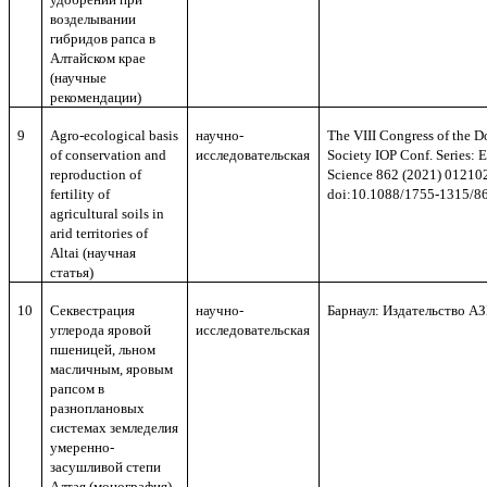
возделывании
гибридов рапса в
Алтайском крае
(научные
рекомендации)
9
Agro-ecological basis
научно-
The VIII Congress of the 
of conservation and
исследовательск
ая
Society IOP Conf. Series: 
reproduction of
Science 862 (2021) 01210
fertility of
doi:10.1088/1755-1315/8
agricultural soils in
arid territories of
Altai (
научная
статья
)
10
Секвестрация
научно-
Барнаул: Издательство АЗ
углерода яровой
исследовательск
ая
пшеницей, льном
масличным, яровым
рапсом в
разноплановых
системах земледелия
умеренно-
засушливой степи
Алтая (монография)