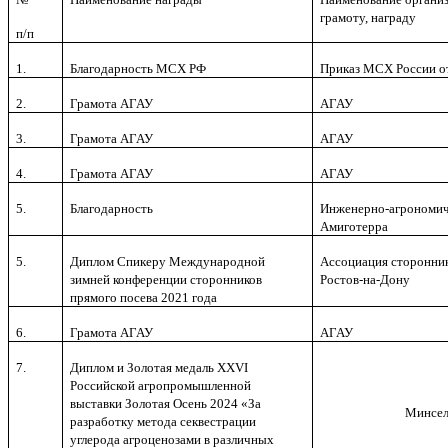
грамоту, награду
п/п
1.
Благодарность МСХ РФ
Приказ МСХ России от
2.
Грамота АГАУ
АГАУ
3.
Грамота АГАУ
АГАУ
4.
Грамота АГАУ
АГАУ
5.
Благодарность
Инженерно-агрономич
Амиготерра
5.
Диплом Спикеру Международной
Ассоциация стороннико
зимней конференции сторонников
Ростов-на-Дону
прямого посева 2021 года
6.
Грамота АГАУ
АГАУ
7.
Диплом и Золотая медаль
XXVI
Российской агропромышленной
выставки Золотая Осень 2024 «За
Минсел
разработку метода секвестрации
углерода агроценозами в различных