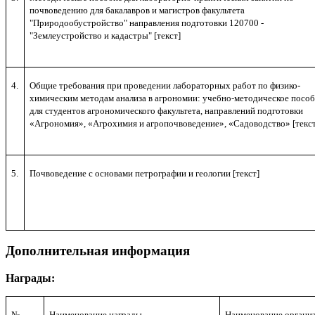
почвоведению для бакалавров и магистров факультета
"Природообустройство" направления подготовки 120700 -
"Землеустройство и кадастры" [текст]
4.
Общие требования при проведении лабораторных работ по физико-
химическим методам анализа в агрономии: учебно-методическое посо
для студентов агрономического факультета, направлений подготовки
«Агрономия», «Агрохимия и агропочвоведение», «Садоводство» [текст
5.
Почвоведение с основами петрографии и геологии
[текст]
Дополнительная информация
Награды:
№
Наименование награды
Наименование органи