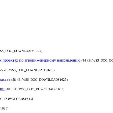
 WSS_DOC_DOWNLOADS1724)
х проектах по агроинженерному направлению
(44 kB, WSS_DOC_
.65 kB, WSS_DOC_DOWNLOADS1613)
одстве
(58 kB, WSS_DOC_DOWNLOADS1625)
шин
(48.5 kB, WSS_DOC_DOWNLOADS1633)
DOC_DOWNLOADS1643)
1625)