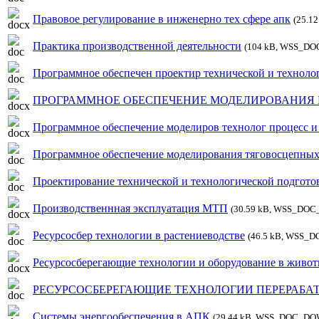
Правовое регулирование в инженерно тех сфере апк
(25.
Практика производственной деятельности
(104 kB, WSS_D
Программное обеспечен проектир технической и техноло
ПРОГРАММНОЕ ОБЕСПЕЧЕНИЕ МОДЕЛИРОВАНИЯ 
Программное обеспечение моделиров технолог процесс и 
Программное обеспечение моделирования тяговосцепных
Проектирование технической и технологической подгото
Производственнная эксплуатация МТП
(30.59 kB, WSS_DO
Ресурсосбер технологии в растениеводстве
(46.5 kB, WSS
Ресурсосберегающие технологии и оборудование в живо
РЕСУРСОСБЕРЕГАЮЩИЕ ТЕХНОЛОГИИ ПЕРЕРАБ
Системы энергообеспечения в АПК
(29.44 kB, WSS_DOC_D