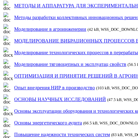
МЕТОДЫ И АППАРАТУРА ДЛЯ ЭКСПЕРИМЕНТАЛЬ
Методы разработки коллективных инновационных решен
Моделирование в агроинженерии
(42 kB, WSS_DOC_DOWNLO
МОДЕЛИРОВАНИЕ ВИБРАЦИОННЫХ ПРОЦЕССОВ 
Моделирование технологических процессов в перерабат
Моделирование тяговоцепных и эксплуатац свойств
(56.
ОПТИМИЗАЦИЯ И ПРИНЯТИЕ РЕШЕНИЙ В АГРОИ
Опыт внедрения НИР в производство
(103 kB, WSS_DOC_D
ОСНОВЫ НАУЧНЫХ ИССЛЕДОВАНИЙ
(47.5 kB, WSS
Основы эксплуатации оборудования и технологических 
Основы энергетического аудита
(66.5 kB, WSS_DOC_DOWNLO
Повышение надежности технических систем
(83 kB, WSS