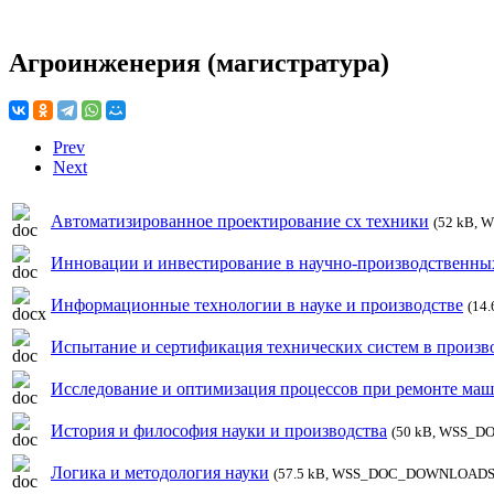
Агроинженерия (магистратура)
Prev
Next
Автоматизированное проектирование сх техники
(52 kB,
Инновации и инвестирование в научно-производственны
Информационные технологии в науке и производстве
(14
Испытание и сертификация технических систем в произв
Исследование и оптимизация процессов при ремонте ма
История и философия науки и производства
(50 kB, WSS_
Логика и методология науки
(57.5 kB, WSS_DOC_DOWNLOADS