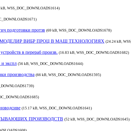
12 kB, WSS_DOC_DOWNLOADS1614)
OC_DOWNLOADS1671)
гич подготовки протзв
(69 kB, WSS_DOC_DOWNLOADS1678)
МОДЕЛИР ВИБР ПРОЦ В МАШ ТЕХНОЛОГИЯХ
(24.24 kB, 
устройств в перераб произв.
(16.83 kB, WSS_DOC_DOWNLOADS1682)
 и экспл
(56 kB, WSS_DOC_DOWNLOADS1644)
вки производства
(66 kB, WSS_DOC_DOWNLOADS1595)
C_DOWNLOADS1739)
_DOC_DOWNLOADS1685)
тноводсиве
(15.17 kB, WSS_DOC_DOWNLOADS1641)
АТЫВАЮЩИХ ПРОИЗВОДСТВ
(52 kB, WSS_DOC_DOWNLOADS1645)
OWNLOADS1608)