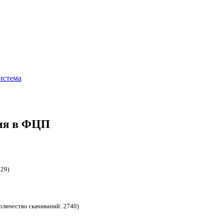
истема
тия в ФЦП
829)
количество скачиваний: 2740)