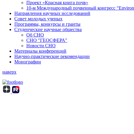
Проект «Красная книга почв»
10-м Международный почвенный конгресс “Environm
Направления научных исследований
Совет молодых ученых
Программы, конкурсы и гранты
Студенческие научные общества
Об СНО
СНО "ГЕОСФЕРА"
Новости СНО
Материалы конференций
Научно-практические рекомендации
Монографии
наверх