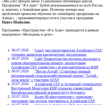
«Мы уже прошли около 15 различных обучающих курсов.
Программа “Я в Агро” будет реализовываться по всей России
и, конечно, в Алтайском крае. Поэтому теперь нам
предстоит провести обучение по стандарту программы на
Алтае»,
- прокомментировал итоги участия в программе
Павел Шабалин.
Программа «Пространство «Я в Агро» проводится в рамках
нацпроекта «Молодежь и дети».
06.07.2026
Сразу два преподавателя Алтайского ГАУ
успешно защитили кандидатские диссертации
06.07.2026
Сайт Правительства региона рассказал о
новом образовательном проекте, реализуемом
Алтайским ГАУ совместно с вузом-партнером из КНР
06.07.2026
"Вести-Алтай": Стартовал первый
региональный сельскохозяйственный проект "Алтай -
сила земли" с участием АГАУ
03.07.2026
Алтайский ГАУ и Аграрный университет
Внутренней Монголии КНР открыли совместный
Китайско-российский агроинститут будущего
03.07.2026
Более 60 абитуриентов с «красным»
дипломом уже подали документы в Алтайский ГАУ
03.07.2026