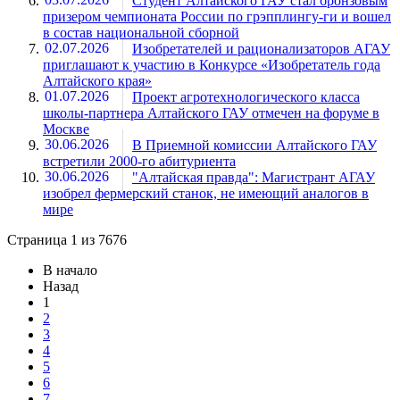
Студент Алтайского ГАУ стал бронзовым
призером чемпионата России по грэпплингу-ги и вошел
в состав национальной сборной
02.07.2026
Изобретателей и рационализаторов АГАУ
приглашают к участию в Конкурсе «Изобретатель года
Алтайского края»
01.07.2026
Проект агротехнологического класса
школы-партнера Алтайского ГАУ отмечен на форуме в
Москве
30.06.2026
В Приемной комиссии Алтайского ГАУ
встретили 2000-го абитуриента
30.06.2026
"Алтайская правда": Магистрант АГАУ
изобрел фермерский станок, не имеющий аналогов в
мире
Страница 1 из 7676
В начало
Назад
1
2
3
4
5
6
7