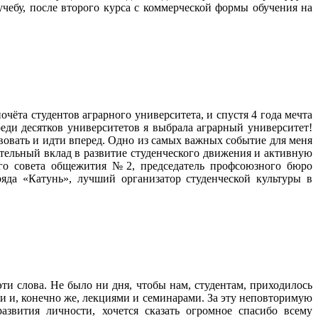
чебу, после второго курса с коммерческой формы обучения на
почёта студентов аграрного университета, и спустя 4 года мечта
реди десятков университетов я выбрала аграрный университет!
твовать и идти вперед. Одно из самых важных событие для меня
чительный вклад в развитие студенческого движения и активную
кого совета общежития №2, председатель профсоюзного бюро
ряда «Катунь», лучший организатор студенческой культуры в
эти слова. Не было ни дня, чтобы нам, студентам, приходилось
 и, конечно же, лекциями и семинарами. За эту неповторимую
азвития личности, хочется сказать огромное спасибо всему