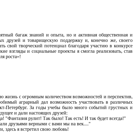
оятный багаж знаний и опыта, но и активная общественная и
ых друзей и товарищескую поддержку и, конечно же, своего
ть свой творческий потенциал благодаря участию в конкурсе
кие взгляды и социальные проекты я смогла реализовать, став
ля роста»!
ую жизнь с огромным количеством возможностей и перспектив,
юбимый аграрный дал возможность участвовать в различных
нкт-Петербург. За годы учебы было много событий грустных и
удущее и дали настоящих друзей:
! "Фантазия рулит! Так было! Так есть! И так будет всегда!"
али друзьями верными с вами мы на век...."
, здесь я встретил свою любовь!