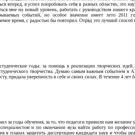
ься вперед, я успел попробовать себя в разных областях, это на
ться мне на новый уровень, работать с руководством нашего кр
ываемых событий, но особое значение имеет лето 2011 год
аемое время, с радостью бы повторил. Отряд это лучший способ п
туденческие годы: за помощь в реализации творческих идей, 
 студенческого творчества. Думаю самым важным событием в АГ
осту, придала уверенность в себе и своих силах. В течение 4 лет
ил за годы обучения, за то, что педагоги привили нам желание 
м специалистом и по окончании вуза найти работу по професси
еня в планах защитить диссертацию кандидата наук и чтобы реал