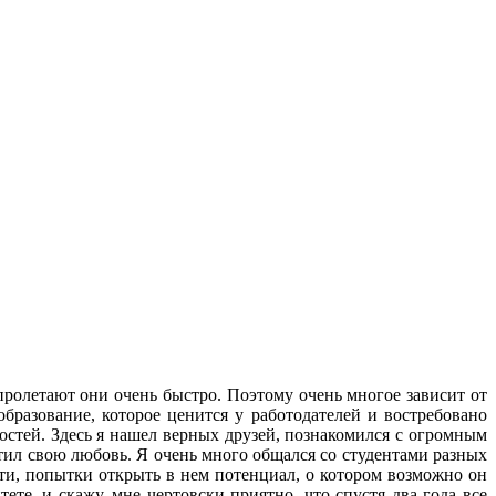
 пролетают они очень быстро. Поэтому очень многое зависит от
образование, которое ценится у работодателей и востребовано
остей. Здесь я нашел верных друзей, познакомился с огромным
тил свою любовь. Я очень много общался со студентами разных
сти, попытки открыть в нем потенциал, о котором возможно он
те, и скажу, мне чертовски приятно, что спустя два года все