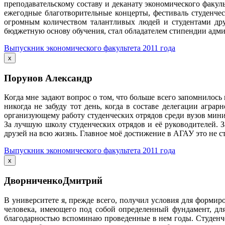
преподавательскому составу и деканату экономического факу
ежегодные благотворительные концерты, фестиваль студенчес
огромным количеством талантливых людей и студентами дру
бюджетную основу обучения, стал обладателем стипендии адми
Выпускник экономического факультета 2011 года
x
Порунов Александр
Когда мне задают вопрос о том, что больше всего запомнилос
никогда не забуду тот день, когда в составе делегации агр
организующему работу студенческих отрядов среди вузов мини
За лучшую школу студенческих отрядов и её руководителей. З
друзей на всю жизнь. Главное моё достижение в АГАУ это не ста
Выпускник экономического факультета 2011 года
x
ДворниченкоДмитрий
В университете я, прежде всего, получил условия для формир
человека, имеющего под собой определенный фундамент, дл
благодарностью вспоминаю проведенные в нем годы. Студенчес