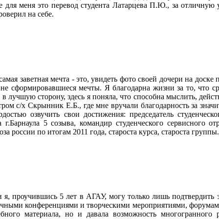
для меня это перевод студента Латарцева П.Ю., за отличную у
роверил на себе.
самая заветная мечта - это, увидеть фото своей дочери на доске 
 не сформировавшиеся мечты. Я благодарна жизни за то, что с
в лучшую сторону, здесь я поняла, что способна мыслить, дейс
стром с/х Скрынник Е.Б., где мне вручали благодарность за зна
рдостью озвучить свои достижения: председатель студенчес
а г.Барнаула 5 созыва, командир студенческого сервисного от
за россии по итогам 2011 года, староста курса, староста группы.
и я, проучившись 5 лет в АГАУ, могу только лишь подтвердить 
учными конференциями и творческими мероприятиями, форумами
ебного материала, но и давала возможность многогранного р