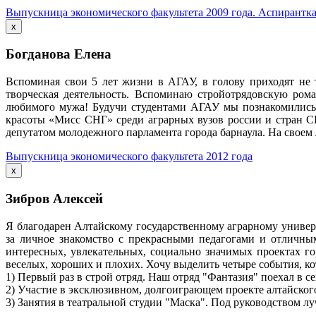
Выпускница экономического факультета 2009 года. Аспирантк
x
Богданова Елена
Вспоминая свои 5 лет жизни в АГАУ, в голову приходят не 
творческая деятельность. Вспоминаю стройотрядовскую ром
любимого мужа! Будучи студентами АГАУ мы познакомились и
красоты «Мисс СНГ» среди аграрных вузов россии и стран СНГ
депутатом молодежного парламента города барнаула. На своем 
Выпускница экономического факультета 2012 года
x
Зибров Алексей
Я благодарен Алтайскому государственному аграрному универ
за личное знакомство с прекрасными педагогами и отличн
интересных, увлекательных, социально значимых проектах го
веселых, хороших и плохих. Хочу выделить четыре события, к
1) Первый раз в строй отряд. Наш отряд "Фантазия" поехал в се
2) Участие в эксклюзивном, долгоиграющем проекте алтайского к
3) Занятия в театральной студии "Маска". Под руководством л