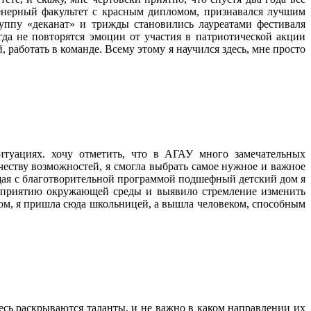
женерный факультет с красным дипломом, признавался лучшим
уппу «деканат» и трижды становились лауреатами фестиваля
да не повторятся эмоции от участия в патриотической акции
, работать в команде. Всему этому я научился здесь, мне просто
туациях. хочу отметить, что в АГАУ много замечательных
честву возможностей, я смогла выбрать самое нужное и важное
сещая с благотворительной программой подшефный детский дом я
восприятию окружающей среды и выявило стремление изменить
м, я пришла сюда школьницей, а вышла человеком, способным
сь раскрываются таланты, и не важно в каком направлении их