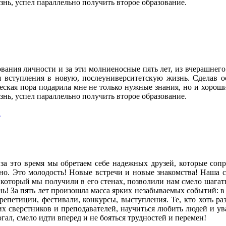
ь, успел параллельно получить второе образование.
ования личности и за эти молниеносные пять лет, из вчерашнег
я вступления в новую, послеуниверситетскую жизнь. Сделав 
кая пора подарила мне не только нужные знания, но и хороших
ь, успел параллельно получить второе образование.
а
. за это время мы обретаем себе надежных друзей, которые со
но. Это молодость! Новые встречи и новые знакомства! Наша с
, который мы получили в его стенах, позволили нам смело шагать 
знь! За пять лет произошла масса ярких незабываемых событий: в
репетиции, фестивали, конкурсы, выступления. Те, кто хоть ра
воих сверстников и преподавателей, научиться любить людей и у
ал, смело идти вперед и не бояться трудностей и перемен!