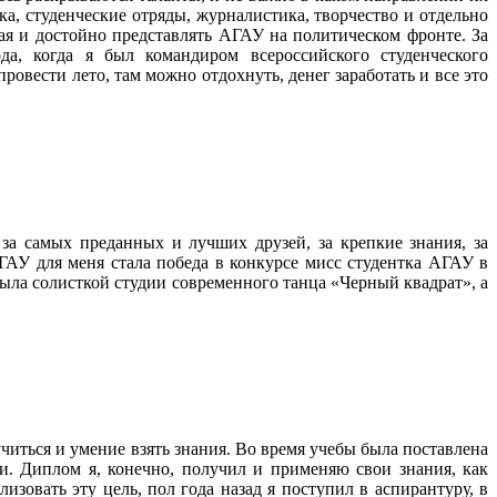
ука, студенческие отряды, журналистика, творчество и отдельно
ая и достойно представлять АГАУ на политическом фронте. За
а, когда я был командиром всероссийского студенческого
ровести лето, там можно отдохнуть, денег заработать и все это
за самых преданных и лучших друзей, за крепкие знания, за
АУ для меня стала победа в конкурсе мисс студентка АГАУ в
 была солисткой студии современного танца «Черный квадрат», а
учиться и умение взять знания. Во время учебы была поставлена
и. Диплом я, конечно, получил и применяю свои знания, как
изовать эту цель, пол года назад я поступил в аспирантуру, в