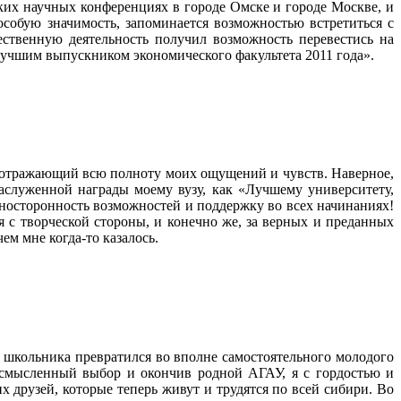
ких научных конференциях в городе Омске и городе Москве, и
особую значимость, запоминается возможностью встретиться с
ственную деятельность получил возможность перевестись на
Лучшим выпускником экономического факультета 2011 года».
т, отражающий всю полноту моих ощущений и чувств. Наверное,
заслуженной награды моему вузу, как «Лучшему университету,
зносторонность возможностей и поддержку во всех начинаниях!
я с творческой стороны, и конечно же, за верных и преданных
ем мне когда-то казалось.
о школьника превратился во вполне самостоятельного молодого
осмысленный выбор и окончив родной АГАУ, я с гордостью и
 друзей, которые теперь живут и трудятся по всей сибири. Во