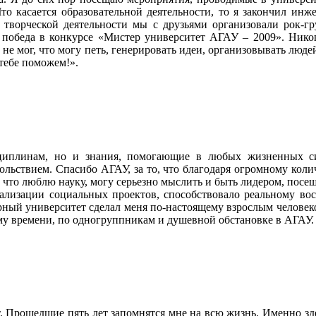
Что касается образовательной деятельности, то я закончил ин
 творческой деятельности мы с друзьями организовали рок-гр
ь победа в конкурсе «Мистер университет АГАУ – 2009». Никог
не мог, что могу петь, генерировать идеи, организовывать людей
 тебе поможем!».
циплинам, но и знания, помогающие в любых жизненных си
вольствием. Спасибо АГАУ, за то, что благодаря огромному коли
а, что люблю науку, могу серьезно мыслить и быть лидером, по
реализации социальных проектов, способствовало реальному 
ный университет сделал меня по-настоящему взрослым человеко
ому времени, по одногруппникам и душевной обстановке в АГАУ.
 Прошедшие пять лет запомнятся мне на всю жизнь. Именно зде