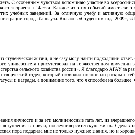
льтета. С особенным чувством вспоминаю участие во всероссийс
кого творчества "Феста. Каждое из этих событий имеет свою 
гих учебных заведений. За отличную учебу и активную обще
нистрации города барнаула. Являюсь «Студентом года 2009», «
ь из студенческой жизни, я не сазу могу найти подходящий отве
арного университета присутствовал на торжественном вручении 
стерства сельского хозяйства россии». Я благодарю АГАУ за ра
а творческий отдел, который позволил полностью раскрыть себ
тусы и награды, а понимание того, что я способен на большее, ч
ования личности и за эти молниеносные пять лет, из вчерашнег
я вступления в новую, послеуниверситетскую жизнь. Сделав 
кая пора подарила мне не только нужные знания, но и хороших