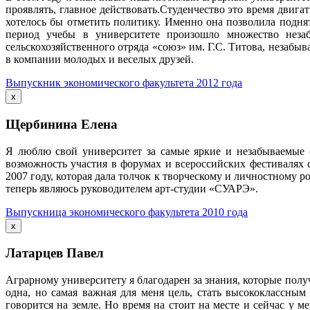
проявлять, главное действовать.Студенчество это время двигат
хотелось бы отметить политику. Именно она позволила подня
период учебы в университете произошло множество незаб
сельскохозяйственного отряда «союз» им. Г.С. Титова, незабыв
в компании молодых и веселых друзей.
Выпускник экономического факультета 2012 года
x
Щербинина Елена
Я люблю свой университет за самые яркие и незабываемые с
возможность участия в форумах и всероссийских фестивалях
2007 году, которая дала толчок к творческому и личностному р
теперь являюсь руководителем арт-студии «СУАРЭ».
Выпускница экономического факультета 2010 года
x
Латарцев Павел
Аграрному университету я благодарен за знания, которые получ
одна, но самая важная для меня цель, стать высококлассны
говорится на земле. Но время на стоит на месте и сейчас у м