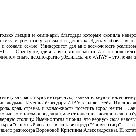
а
только лекции и семинары, благодаря которым скопила невер
антику и романтику «снежного десанта». Здесь я обрела верн
 создали семью. Университет дал мне возможность реализова
 в г. Оренбурге, где я заняла второе место. А свои политичес
личном опыте неоднократно убедилась, что «АГАУ – это почва д
ситету за счастливую, интересную, увлекательную и насыщенн
ыми людьми. Именно благодаря АГАУ я нашел себя. Именно л
рода, края, страны, и возможность посетить город мечты - Са
оторые во многом определили мое отношение к жизни, цели на б
верную столицу. Именно тогда я понял, что вернусь сюда навсегда
рая "Снежный десант", в составе отряда "Синяя птица". " ....ст
учшего режиссера Вороновой Кристины Александровны. И, кстати