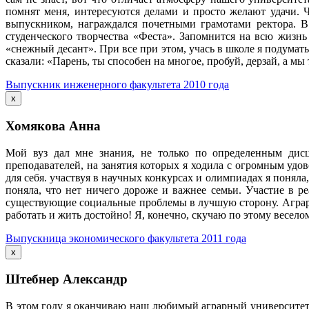
помнят меня, интересуются делами и просто желают удачи. 
выпускником, награждался почетными грамотами ректора. В
студенческого творчества «Феста». Запомнится на всю жизн
«снежный десант». При все при этом, учась в школе я подумать 
сказали: «Парень, ты способен на многое, пробуй, дерзай, а мы
Выпускник инженерного факультета 2010 года
x
Хомякова Анна
Мой вуз дал мне знания, не только по определенным дис
преподавателей, на занятия которых я ходила с огромным удо
для себя. участвуя в научных конкурсах и олимпиадах я понял
поняла, что нет ничего дороже и важнее семьи. Участие в 
существующие социальные проблемы в лучшую сторону. Аграр
работать и жить достойно! Я, конечно, скучаю по этому весел
Выпускница экономического факультета 2011 года
x
Штебнер Александр
В этом году я оканчиваю наш любимый аграрный университет.