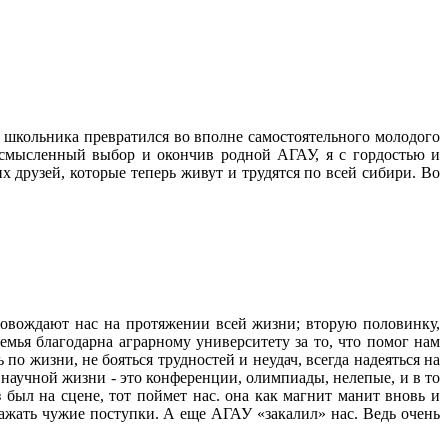
о школьника превратился во вполне самостоятельного молодого
осмысленный выбор и окончив родной АГАУ, я с гордостью и
 друзей, которые теперь живут и трудятся по всей сибири. Во
провождают нас на протяжении всей жизни; вторую половинку,
емья благодарна аграрному университету за то, что помог нам
по жизни, не бояться трудностей и неудач, всегда надеяться на
 научной жизни - это конференции, олимпиады, нелепые, и в то
з был на сцене, тот поймет нас. она как магнит манит вновь и
важать чужие поступки. А еще АГАУ «закалил» нас. Ведь очень