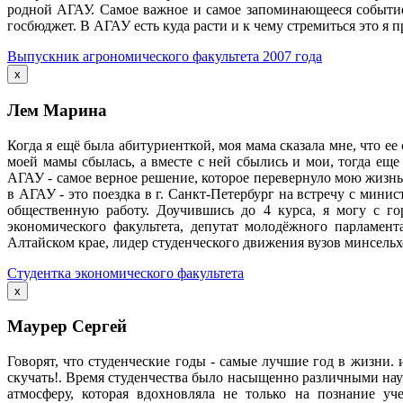
родной АГАУ. Самое важное и самое запоминающееся событие 
госбюджет. В АГАУ есть куда расти и к чему стремиться это я п
Выпускник агрономического факультета 2007 года
x
Лем Марина
Когда я ещё была абитуриенткой, моя мама сказала мне, что ее 
моей мамы сбылась, а вместе с ней сбылись и мои, тогда еще
АГАУ - самое верное решение, которое перевернуло мою жизнь 
в АГАУ - это поездка в г. Санкт-Петербург на встречу с мини
общественную работу. Доучившись до 4 курса, я могу с го
экономического факультета, депутат молодёжного парламент
Алтайском крае, лидер студенческого движения вузов минсельхо
Студентка экономического факультета
x
Маурер Сергей
Говорят, что студенческие годы - самые лучшие год в жизни. 
скучать!. Время студенчества было насыщенно различными на
атмосферу, которая вдохновляла не только на познание уч