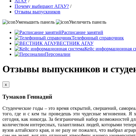
АГАУ
/
Почему выбирают АГАУ?
/
Отзывы выпускников
Уменьшить панель
Увеличить панель
Расписание занятий
Телефонный справочник
ВЕСТНИК АГАУ
Кейс информационная с
Персоналии
Отзывы выпускников и студе
x
Тумаков Геннадий
Студенческие годы – это время открытий, свершений, самореал
того, где и с кем ты проведешь эти чудесные мгновения. Я х
сегодня, как никогда. За безграничный набор возможностей д
количеством интересных, талантливых людей, которыми теперь
вузов алтайского края, и не разу не пожалел, что выбрал аг
сам не знает, вот что отличает атмосферу нашего университе