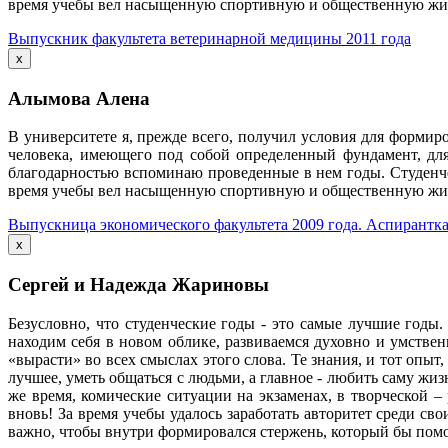
время учебы вел насыщенную спортивную и общественную жизн
Выпускник факультета ветеринарной медицины 2011 года
x
Алымова Алена
В университете я, прежде всего, получил условия для формир
человека, имеющего под собой определенный фундамент, дл
благодарностью вспоминаю проведенные в нем годы. Студенчес
время учебы вел насыщенную спортивную и общественную жизн
Выпускница экономического факультета 2009 года. Аспирантк
x
Сергей и Надежда Жариновы
Безусловно, что студенческие годы - это самые лучшие годы
находим себя в новом облике, развиваемся духовно и умствен
«вырасти» во всех смыслах этого слова. Те знания, и тот опыт
лучшее, уметь общаться с людьми, а главное - любить саму жи
же время, комические ситуации на экзаменах, в творческой – 
вновь! За время учебы удалось заработать авторитет среди с
важно, чтобы внутри формировался стержень, который бы помог