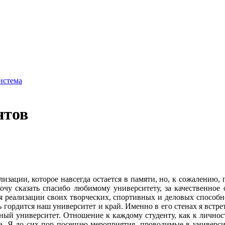
истема
нтов
изации, которое навсегда остается в памяти, но, к сожалению,
очу сказать спасибо любимому университету, за качественное 
ля реализации своих творческих, спортивных и деловых способн
 гордится наш университет и край. Именно в его стенах я встре
рарный университет. Отношение к каждому студенту, как к лично
та. Я до сих пор посещаю мероприятия, проводимые в университе