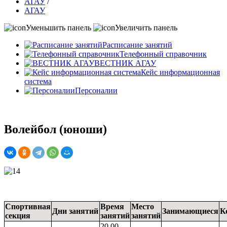
АГАУ
/
АГАУ
Уменьшить панель
Увеличить панель
Расписание занятий
Телефонный справочник
ВЕСТНИК АГАУ
Кейс информационная
система
Персоналии
Волейбол (юноши)
Спортивная
Время
Место
Дни занятий
Занимающиеся
К
секция
занятий
занятий
20.00-