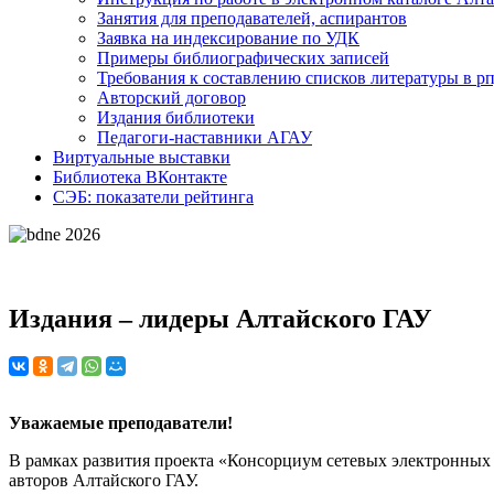
Занятия для преподавателей, аспирантов
Заявка на индексирование по УДК
Примеры библиографических записей
Требования к составлению списков литературы в р
Авторский договор
Издания библиотеки
Педагоги-наставники АГАУ
Виртуальные выставки
Библиотека ВКонтакте
СЭБ: показатели рейтинга
Издания – лидеры Алтайского ГАУ
Уважаемые преподаватели!
В рамках развития проекта «Консорциум сетевых электронных 
авторов Алтайского ГАУ.