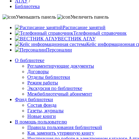
АГАУ
/
Библиотека
Уменьшить панель
Увеличить панель
Расписание занятий
Телефонный справочник
ВЕСТНИК АГАУ
Кейс информационная с
Персоналии
О библиотеке
Регламентирующие документы
Договоры
Отделы библиотеки
Режим работы
Экскурсия по библиотеке
Межбиблиотечный абонемент
Фонд библиотеки
Состав фонда
Газеты, журналы
Новые книги
В помощь пользователю
Правила пользования библиотекой
Как заменить утерянную книгу
Инструкция по работе в электронном каталоге А