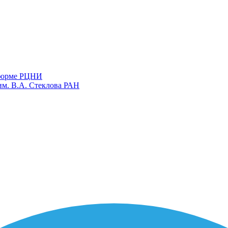
тформе РЦНИ
им. В.А. Стеклова РАН