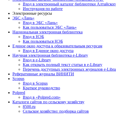
Вход в электронный каталог библиотеки Алтайско
Инструкция по работе
Электронные ресурсы
ЭБС «Лань»
Вход в ЭБС «Лань»
Как пользоваться ЭБС «Лань»
Национальная электронная библиотека
Вход в НЭБ
Как пользоваться НЭБ
Единое окно доступа к образовательным ресурсам
Вход в Единое окно доступа
Научная электронная библиотека e-Library
Вход в e-Library
Как открыть полный текст статьи в e-Library
Перечень доступных электронных журналов e-Libra
Реферативные журналы ВИНИТИ
Scopus
Вход в Scopus
Краткое руководство
Polpred
Вход в «Polpred.com»
Каталоги сайтов по сельскому хозяйству
8500.ru
Сельское хозяйство: подборка сайтов