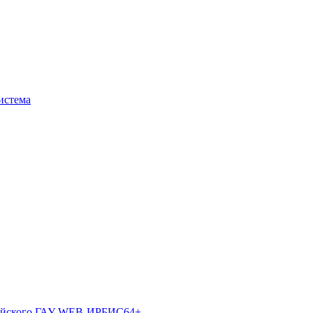
истема
лтайского ГАУ WEB-ИРБИС64+