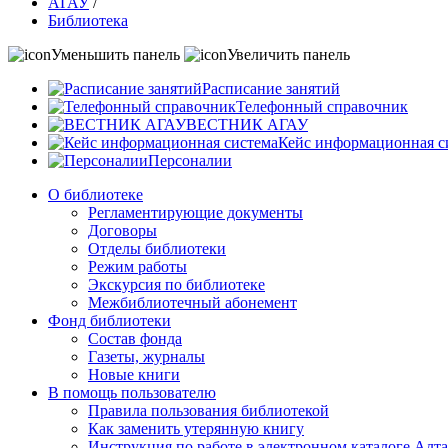
АГАУ
/
Библиотека
Уменьшить панель
Увеличить панель
Расписание занятий
Телефонный справочник
ВЕСТНИК АГАУ
Кейс информационная с
Персоналии
О библиотеке
Регламентирующие документы
Договоры
Отделы библиотеки
Режим работы
Экскурсия по библиотеке
Межбиблиотечный абонемент
Фонд библиотеки
Состав фонда
Газеты, журналы
Новые книги
В помощь пользователю
Правила пользования библиотекой
Как заменить утерянную книгу
Инструкция по работе в электронном каталоге А