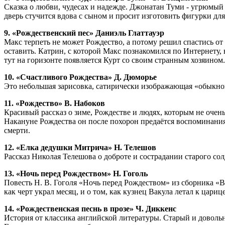
Сказка о любви, чудесах и надежде. Джонатан Туми - угрюмый 
дверь стучится вдова с сыном и просит изготовить фигурки для
9. «Рождественский пес» Даниэль Глаттауэр
Макс терпеть не может Рождество, а потому решил спастись от
оставить. Катрин, с которой Макс познакомился по Интернету, в
тут на горизонте появляется Курт со своим странным хозяином.
10. «Счастливого Рождества» Д. Дюморье
Это небольшая зарисовка, сатирически изображающая «обыкн
11. «Рождество» В. Набоков
Красивый рассказ о зиме, Рождестве и людях, которым не очен
Накануне Рождества он после похорон предаётся воспоминаниям
смерти.
12. «Елка дедушки Митрича» Н. Телешов
Рассказ Николая Телешова о доброте и сострадании старого со
13. «Ночь перед Рождеством» Н. Гоголь
Повесть Н. В. Гоголя «Ночь перед Рождеством» из сборника «Ве
как черт украл месяц, и о том, как кузнец Вакула летал к цар
14. «Рождественская песнь в прозе» Ч. Диккенс
История от классика английской литературы. Старый и довольн