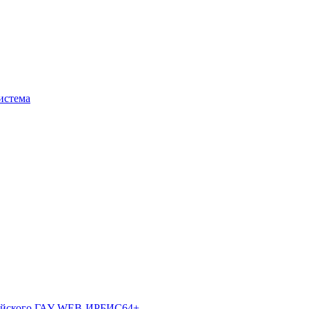
истема
лтайского ГАУ WEB-ИРБИС64+