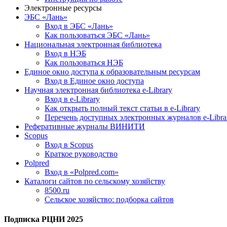
Электронные ресурсы
ЭБС «Лань»
Вход в ЭБС «Лань»
Как пользоваться ЭБС «Лань»
Национальная электронная библиотека
Вход в НЭБ
Как пользоваться НЭБ
Единое окно доступа к образовательным ресурсам
Вход в Единое окно доступа
Научная электронная библиотека e-Library
Вход в e-Library
Как открыть полный текст статьи в e-Library
Перечень доступных электронных журналов e-Libra
Реферативные журналы ВИНИТИ
Scopus
Вход в Scopus
Краткое руководство
Polpred
Вход в «Polpred.com»
Каталоги сайтов по сельскому хозяйству
8500.ru
Сельское хозяйство: подборка сайтов
Подписка РЦНИ 2025