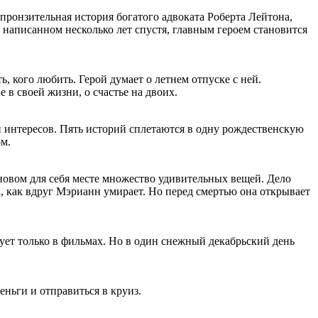
ронзительная история богатого адвоката Роберта Лейтона,
, написанном несколько лет спустя, главным героем становится
, кого любить. Герой думает о летнем отпуске с ней.
 в своей жизни, о счастье на двоих.
и интересов. Пять историй сплетаются в одну рождественскую
ом.
новом для себя месте множество удивительных вещей. Дело
к, как вдруг Мэрианн умирает. Но перед смертью она открывает
вует только в фильмах. Но в один снежный декабрьский день
ньги и отправиться в круиз.