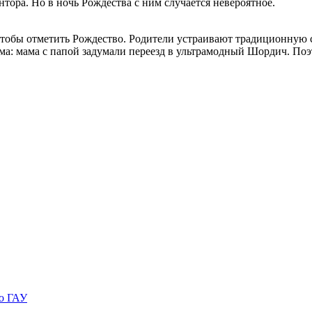
нтора. Но в ночь Рождества с ним случается невероятное.
чтобы отметить Рождество. Родители устраивают традиционную 
ема: мама с папой задумали переезд в ультрамодный Шордич. Поэ
го ГАУ