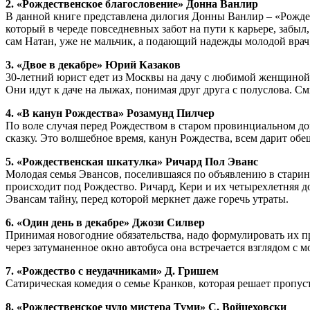
2. «Рождественское благословение» Донна Ванлир
В данной книге представлена дилогия Донны Ванлир – «Рождес
который в череде повседневных забот на пути к карьере, забыл
сам Натан, уже не мальчик, а подающий надежды молодой вра
3. «Двое в декабре» Юрий Казаков
30-летний юрист едет из Москвы на дачу с любимой женщиной. О
Они идут к даче на лыжах, понимая друг друга с полуслова. Смы
4. «В канун Рождества» Розамунд Пилчер
По воле случая перед Рождеством в старом провинциальном дом
сказку. Это волшебное время, канун Рождества, всем дарит об
5. «Рождественская шкатулка» Ричард Пол Эванс
Молодая семья Эвансов, поселившаяся по объявлению в стари
происходит под Рождество. Ричард, Кери и их четырехлетняя д
Эвансам тайну, перед которой меркнет даже горечь утраты.
6. «Один день в декабре» Джози Силвер
Принимая новогодние обязательства, надо формулировать их пр
через затуманенное окно автобуса она встречается взглядом с 
7. «Рождество с неудачниками» Д. Гришем
Сатирическая комедия о семье Кранков, которая решает пропус
8. «Рождественское чудо мистера Туми» С. Войцеховски