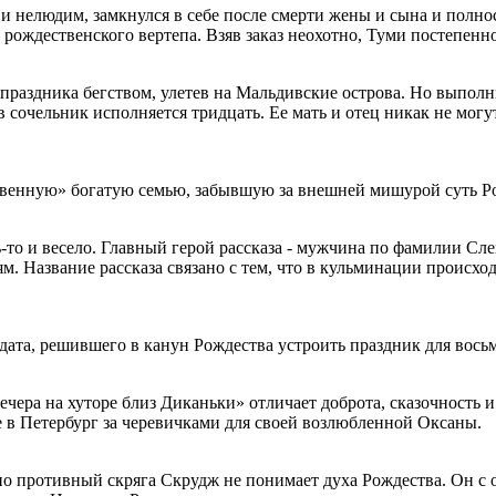
и нелюдим, замкнулся в себе после смерти жены и сына и полнос
 рождественского вертепа. Взяв заказ неохотно, Туми постепенн
 праздника бегством, улетев на Мальдивские острова. Но выполн
 сочельник исполняется тридцать. Ее мать и отец никак не могут
овенную» богатую семью, забывшую за внешней мишурой суть Р
ь-то и весело. Главный герой рассказа - мужчина по фамилии С
. Название рассказа связано с тем, что в кульминации происхо
лдата, решившего в канун Рождества устроить праздник для вось
чера на хуторе близ Диканьки» отличает доброта, сказочность и
ице в Петербург за черевичками для своей возлюбленной Оксаны.
о противный скряга Скрудж не понимает духа Рождества. Он с о