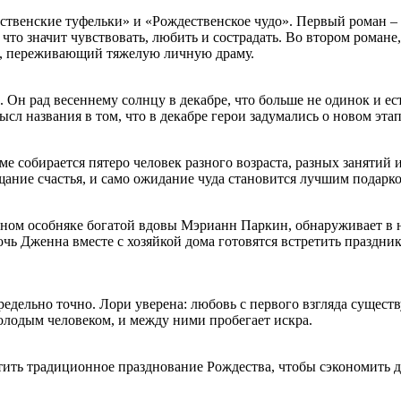
твенские туфельки» и «Рождественское чудо». Первый роман – п
, что значит чувствовать, любить и сострадать. Во втором романе
ч, переживающий тяжелую личную драму.
н рад весеннему солнцу в декабре, что больше не одинок и есть
сл названия в том, что в декабре герои задумались о новом этапе
е собирается пятеро человек разного возраста, разных занятий 
ещание счастья, и само ожидание чуда становится лучшим подарк
нном особняке богатой вдовы Мэрианн Паркин, обнаруживает в 
очь Дженна вместе с хозяйкой дома готовятся встретить праздни
едельно точно. Лори уверена: любовь с первого взгляда сущест
молодым человеком, и между ними пробегает искра.
тить традиционное празднование Рождества, чтобы сэкономить де