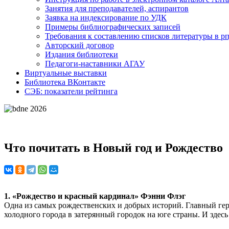
Занятия для преподавателей, аспирантов
Заявка на индексирование по УДК
Примеры библиографических записей
Требования к составлению списков литературы в р
Авторский договор
Издания библиотеки
Педагоги-наставники АГАУ
Виртуальные выставки
Библиотека ВКонтакте
СЭБ: показатели рейтинга
Что почитать в Новый год и Рождество
1. «Рождество и красный кардинал» Фэнни Флэг
Одна из самых рождественских и добрых историй. Главный гер
холодного города в затерянный городок на юге страны. И здесь