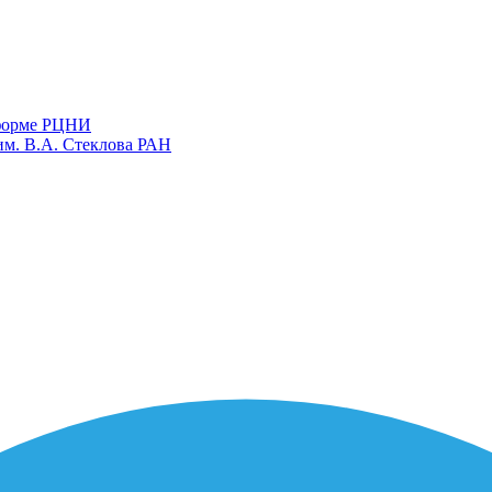
тформе РЦНИ
им. В.А. Стеклова РАН