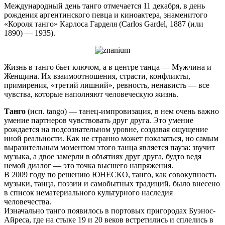
Международный день танго отмечается 11 декабря, в день
рождения аргентинского певца и киноактера, знаменитого
«Короля танго» Карлоса Гарделя (Carlos Gardel, 1887 (или
1890) — 1935).
Жизнь в танго бьет ключом, а в центре танца — Мужчина и
Женщина. Их взаимоотношения, страсти, конфликты,
примирения, «третий лишний», ревность, ненависть — все
чувства, которые наполняют человеческую жизнь.
Танго
(исп. tango) — танец-импровизация, в нем очень важно
умение партнеров чувствовать друг друга. Это умение
рождается на подсознательном уровне, создавая ощущение
иной реальности. Как не странно может показаться, но самым
выразительным моментом этого танца является пауза: звучит
музыка, а двое замерли в объятиях друг друга, будто ведя
немой диалог — это точка высшего напряжения.
В 2009 году по решению ЮНЕСКО, танго, как совокупность
музыки, танца, поэзии и самобытных традиций, было внесено
в список нематериального культурного наследия
человечества.
Изначально танго появилось в портовых пригородах Буэнос-
Айреса, где на стыке 19 и 20 веков встретились и сплелись в