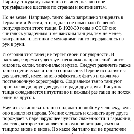
Парижу, откуда музыка танго и танец начали свое
триумфальное шествие по странам и континентам.
Но не везде. Например, танго было запрещено танцевать в
Германии и России, что, однако не помешало бешеной
популярности этого танца. В 1920-30 годы в СССР оно
считалось упадочным и мещанским танцем, тем не менее,
заигранные пластинки с мелодиями танго передавались из
рук в руки.
И сегодня этот танец не теряет своей популярности. В
настоящее время существует несколько направлений танго:
милонга, салон, танго-вальс и нуэво. Следует различать также
танго сценическое и танго социальное. Первое исполняется
для зрителей, имеет много эффектных фигур и сложную
постановочную хореографию. Социальное танго танцуют
простые люди, друг для друга и ради друг друга. Рисунок
танца складывается интуитивно и каждый раз танец не похож
один на другой.
Научиться танцевать танго подвластно любому человеку, ведь
оно вышло из народа. Умение слушать и слышать друг друга
порождает в паре чарующее чувство слаженности и гармонии,
чувство, которое заставляет тангоманов возвращаться на
танцпол вновь и вновь. Но какое бы танго вы не предпочли