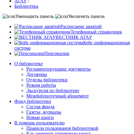
АГАУ
/
Библиотека
Уменьшить панель
Увеличить панель
Расписание занятий
Телефонный справочник
ВЕСТНИК АГАУ
Кейс информационная
система
Персоналии
О библиотеке
Регламентирующие документы
Договоры
Отделы библиотеки
Режим работы
Экскурсия по библиотеке
Межбиблиотечный абонемент
Фонд библиотеки
Состав фонда
Газеты, журналы
Новые книги
В помощь пользователю
Правила пользования библиотекой
Как заменить утерянную книгу