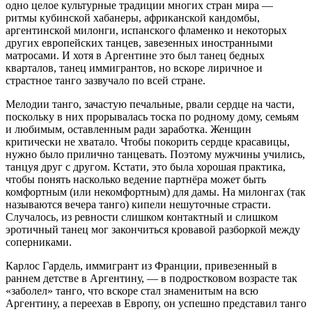
одно целое культурные традиции многих стран мира —
ритмы кубинской хабанеры, африканской кандомбы,
аргентинской милонги, испанского фламенко и некоторых
других европейских танцев, завезенных иностранными
матросами. И хотя в Аргентине это был танец бедных
кварталов, танец иммигрантов, но вскоре лиричное и
страстное танго зазвучало по всей стране.
Мелодии танго, зачастую печальные, рвали сердце на части,
поскольку в них прорывалась тоска по родному дому, семьям
и любимым, оставленным ради заработка. Женщин
критически не хватало. Чтобы покорить сердце красавицы,
нужно было прилично танцевать. Поэтому мужчины учились,
танцуя друг с другом. Кстати, это была хорошая практика,
чтобы понять насколько ведение партнёра может быть
комфортным (или некомфортным) для дамы. На милонгах (так
называются вечера танго) кипели нешуточные страсти.
Случалось, из ревности слишком контактный и слишком
эротичный танец мог закончиться кровавой разборкой между
соперниками.
Карлос Гардель, иммигрант из Франции, привезенный в
раннем детстве в Аргентину, — в подростковом возрасте так
«заболел» танго, что вскоре стал знаменитым на всю
Аргентину, а переехав в Европу, он успешно представил танго