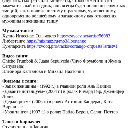
(слушать, смотреть или танцевать), чтобы отметить этот
замечательный праздник, оно всегда будет полно невероятных
эмоций, как и положено этому страстному, чувственному,
одновременно волшебному и загадочному как отношения
мужчины и женщины танцу.
Музыка танго:
Хулио Иглесиас_Эль чокло
https://zaycev.net/artist/56083
Либертанго
https://mixmuz.ru/mp3/libertango
Кумпарсита
https://zvooq.pro/tracks/cortango-orquesta?artist=1
Видео танго:
Chicho Frumboli & Juana Sepulveda (Чичо Фрумболи и Жуана
Сепулведа)
Элеонора Калганова и Михаил Надточий
Фильмы с танго:
«Запах женщины» (1992 г.) в главной роли Аль Пачино
«Давайте потанцуем» (2004 г.) в ролях Ричард Гир, Дженифер
Лопес
«Держи ритм» (2006 г.) в ролях Антонио Бандерас, Катя
Виршилас
«Урок танго» (1997 г.) в ролях Пабло Верон, Салли Поттер
Танго в Барнауле:
Студия танца «Лариса»