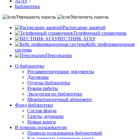
АГАУ
/
Библиотека
Уменьшить панель
Увеличить панель
Расписание занятий
Телефонный справочник
ВЕСТНИК АГАУ
Кейс информационная
система
Персоналии
О библиотеке
Регламентирующие документы
Договоры
Отделы библиотеки
Режим работы
Экскурсия по библиотеке
Межбиблиотечный абонемент
Фонд библиотеки
Состав фонда
Газеты, журналы
Новые книги
В помощь пользователю
Правила пользования библиотекой
Как заменить утерянную книгу