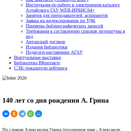
Инструкция по работе в электронном каталоге
Алтайского ГАУ WEB-ИРБИС64+
Занятия для преподавателей, аспирантов
Заявка на индексирование по УДК
Примеры библиографических записей
Требования к составлению списков литературы в
рпд
Авторский договор
Издания библиотеки
Педагоги-наставники АГАУ
Виртуальные выставки
Библиотека ВКонтакте
СЭБ: показатели рейтинга
140 лет со дня рождения А. Грина
По словам Александра Грина (подлинное имя - Александр