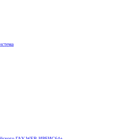
истема
лтайского ГАУ WEB-ИРБИС64+