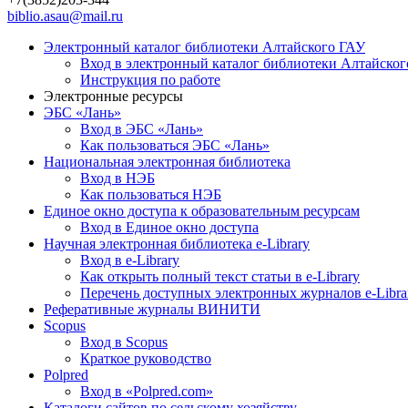
biblio.asau@mail.ru
Электронный каталог библиотеки Алтайского ГАУ
Вход в электронный каталог библиотеки Алтайско
Инструкция по работе
Электронные ресурсы
ЭБС «Лань»
Вход в ЭБС «Лань»
Как пользоваться ЭБС «Лань»
Национальная электронная библиотека
Вход в НЭБ
Как пользоваться НЭБ
Единое окно доступа к образовательным ресурсам
Вход в Единое окно доступа
Научная электронная библиотека e-Library
Вход в e-Library
Как открыть полный текст статьи в e-Library
Перечень доступных электронных журналов e-Libra
Реферативные журналы ВИНИТИ
Scopus
Вход в Scopus
Краткое руководство
Polpred
Вход в «Polpred.com»
Каталоги сайтов по сельскому хозяйству