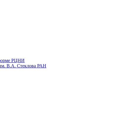
тформе РЦНИ
им. В.А. Стеклова РАН