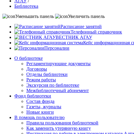
АГАУ
/
Библиотека
Уменьшить панель
Увеличить панель
Расписание занятий
Телефонный справочник
ВЕСТНИК АГАУ
Кейс информационная с
Персоналии
О библиотеке
Регламентирующие документы
Договоры
Отделы библиотеки
Режим работы
Экскурсия по библиотеке
Межбиблиотечный абонемент
Фонд библиотеки
Состав фонда
Газеты, журналы
Новые книги
В помощь пользователю
Правила пользования библиотекой
Как заменить утерянную книгу
Инструкция по работе в электронном каталоге А