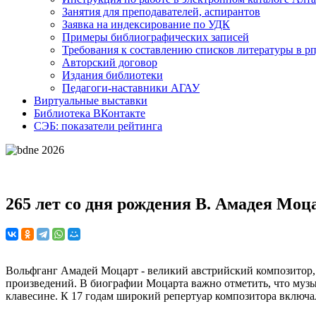
Занятия для преподавателей, аспирантов
Заявка на индексирование по УДК
Примеры библиографических записей
Требования к составлению списков литературы в р
Авторский договор
Издания библиотеки
Педагоги-наставники АГАУ
Виртуальные выставки
Библиотека ВКонтакте
СЭБ: показатели рейтинга
265 лет со дня рождения В. Амадея Моц
Вольфганг Амадей Моцарт - великий австрийский композитор,
произведений. В биографии Моцарта важно отметить, что музык
клавесине. К 17 годам широкий репертуар композитора включа