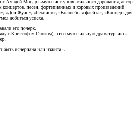
ганг Амадей Моцарт -музыкант универсального дарования, автор
 концертов, песен, фортепианных и хоровых произведений.
»; «Дон Жуан»; «Реквием»; «Волшебная флейта»; «Концерт для
умел добиться успеха.
авали его почерк.
ряду с Кристофом Глюком), а его музыкальную драматургию -
ер.
ет быть исчерпана или изжита».