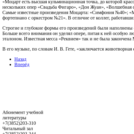
«Моцарт есть высшая кульминационная точка, до которой красо
нескольких опер «Свадьба Фигаро», «Дон Жуан», «Волшебная 
Самые известные произведения Моцарта: «Симфония №40»; «Ма
фортепиано с оркестром №21». В отличие от коллег, работавши
Строгие и глубокие формы его произведений были наполнены о
Больше всего внимания он уделял опере, питая к ней особую 
эталоном. Известная месса «Реквием» так и не была закончена
В его музыке, по словам И. В. Гете, «заключается животворная
Назад
Вперёд
Абонемент учебной
литературы
+7(3852)203-310
Читальный зал
+7(3852)203-344