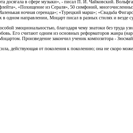
та досягала в сфере музыки», - писал П. И. Чайковский. Вольф
флейта», «Похищение из Сераля», 50 симфоний, многочисленных
ленькая ночная серенада»; «Турецкий марш»; «Свадьба Фигаро
х в одном направлении, Моцарт писал в разных стилях и везде с
собой эмоциональностью, благодаря чему знатоки без труда узн
любовь. Его считают одним из основных реформаторов жанра (на
 Моцартом. Произведение закончил ученик композитора - Зюсмай
 сила, действующая от поколения к поколению; она не скоро мож