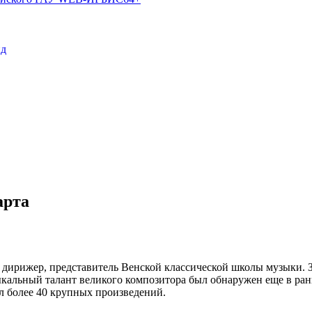
пд
арта
 дирижер, представитель Венской классической школы музыки. 
альный талант великого композитора был обнаружен еще в ранне
л более 40 крупных произведений.