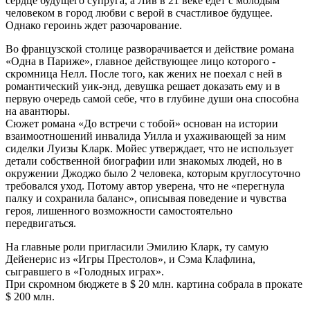
сердце будущего супруга, а Лив в 21 веке едет с молодым
человеком в город любви с верой в счастливое будущее.
Однако героинь ждет разочарование.
Во французской столице разворачивается и действие романа
«Одна в Париже», главное действующее лицо которого -
скромница Нелл. После того, как жених не поехал с ней в
романтический уик-энд, девушка решает доказать ему и в
первую очередь самой себе, что в глубине души она способна
на авантюры.
Сюжет романа «До встречи с тобой» основан на истории
взаимоотношений инвалида Уилла и ухаживающей за ним
сиделки Луизы Кларк. Мойес утверждает, что не использует
детали собственной биографии или знакомых людей, но в
окружении Джоджо было 2 человека, которым круглосуточно
требовался уход. Потому автор уверена, что не «перегнула
палку и сохранила баланс», описывая поведение и чувства
героя, лишенного возможности самостоятельно
передвигаться.
На главные роли пригласили Эмилию Кларк, ту самую
Дейенерис из «Игры Престолов», и Сэма Клафлина,
сыгравшего в «Голодных играх».
При скромном бюджете в $ 20 млн. картина собрала в прокате
$ 200 млн.