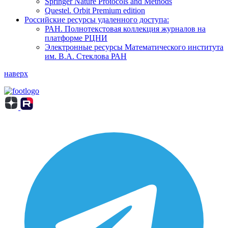
Springer Nature Protocols and Methods
Questel. Orbit Premium edition
Российские ресурсы удаленного доступа:
РАН. Полнотекстовая коллекция журналов на
платформе РЦНИ
Электронные ресурсы Математического института
им. В.А. Стеклова РАН
наверх