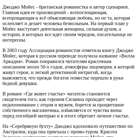
Джоджо Мойес - британская романистка и автор сценариев.
Главная идея ее произведений - всепоглощающая,
всепрощающая и всё объясняющая любовь, но не та, которая
ослепляет и делает человека безвольным. На первый план у
Мойес выступает деятельная женщина, сильная духом, а
истории, в которых все идет своим чередом, писательнице не
интересны.
В 2003 году Ассоциация романистов отметила книгу Джоджо
Мойес, которая в русском переводе получила название «Вилла
Аркадия». Роман понравился читателям красочным
описанием эпохи 50-х годов, атмосферы лицемерия, в которой
живут герои, и легкой детективной интригой, когда
выясняется, что прежде богатое поместье перешло в руки
бедной девушки.
В романе «Где живет счастье» читатель становится
свидетелем того, как героиня Сюзанна проходит через
недопонимание с отцом и мужем, борется за процветание
собственного магазинчика, избавляется от чувства вины
перед погибшей матерью и в итоге обретает личное счастье.
На «Серебряную бухту» Джоджо вдохновило путешествие по
Австралии, куда она приехала с промо-туром. Красота