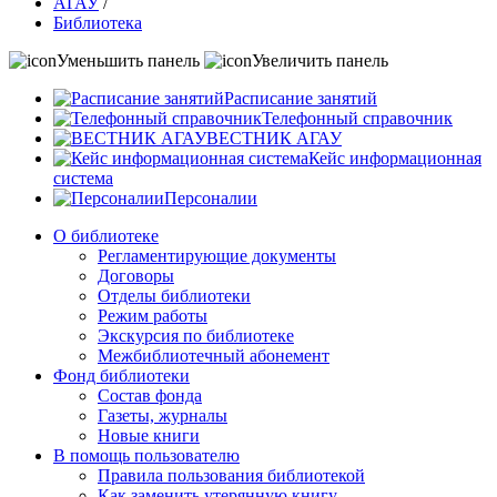
АГАУ
/
Библиотека
Уменьшить панель
Увеличить панель
Расписание занятий
Телефонный справочник
ВЕСТНИК АГАУ
Кейс информационная
система
Персоналии
О библиотеке
Регламентирующие документы
Договоры
Отделы библиотеки
Режим работы
Экскурсия по библиотеке
Межбиблиотечный абонемент
Фонд библиотеки
Состав фонда
Газеты, журналы
Новые книги
В помощь пользователю
Правила пользования библиотекой
Как заменить утерянную книгу