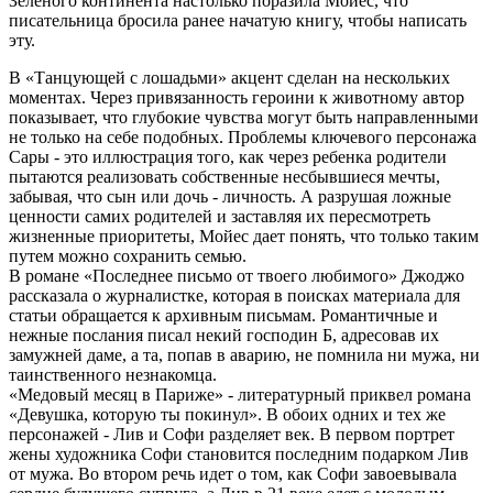
Зеленого континента настолько поразила Мойес, что
писательница бросила ранее начатую книгу, чтобы написать
эту.
В «Танцующей с лошадьми» акцент сделан на нескольких
моментах. Через привязанность героини к животному автор
показывает, что глубокие чувства могут быть направленными
не только на себе подобных. Проблемы ключевого персонажа
Сары - это иллюстрация того, как через ребенка родители
пытаются реализовать собственные несбывшиеся мечты,
забывая, что сын или дочь - личность. А разрушая ложные
ценности самих родителей и заставляя их пересмотреть
жизненные приоритеты, Мойес дает понять, что только таким
путем можно сохранить семью.
В романе «Последнее письмо от твоего любимого» Джоджо
рассказала о журналистке, которая в поисках материала для
статьи обращается к архивным письмам. Романтичные и
нежные послания писал некий господин Б, адресовав их
замужней даме, а та, попав в аварию, не помнила ни мужа, ни
таинственного незнакомца.
«Медовый месяц в Париже» - литературный приквел романа
«Девушка, которую ты покинул». В обоих одних и тех же
персонажей - Лив и Софи разделяет век. В первом портрет
жены художника Софи становится последним подарком Лив
от мужа. Во втором речь идет о том, как Софи завоевывала