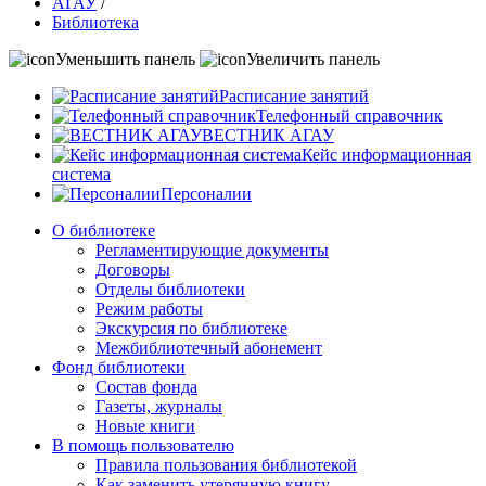
АГАУ
/
Библиотека
Уменьшить панель
Увеличить панель
Расписание занятий
Телефонный справочник
ВЕСТНИК АГАУ
Кейс информационная
система
Персоналии
О библиотеке
Регламентирующие документы
Договоры
Отделы библиотеки
Режим работы
Экскурсия по библиотеке
Межбиблиотечный абонемент
Фонд библиотеки
Состав фонда
Газеты, журналы
Новые книги
В помощь пользователю
Правила пользования библиотекой
Как заменить утерянную книгу