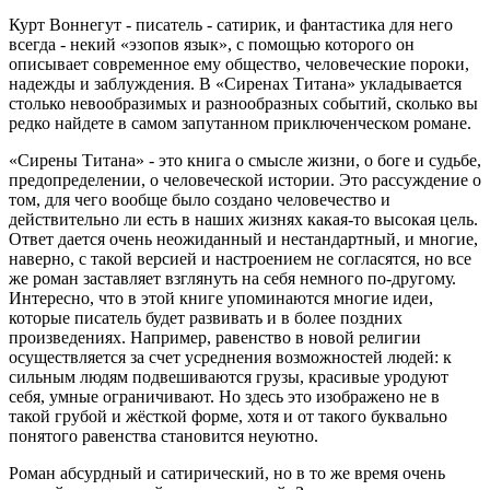
Курт Воннегут - писатель - сатирик, и фантастика для него
всегда - некий «эзопов язык», с помощью которого он
описывает современное ему общество, человеческие пороки,
надежды и заблуждения. В «Сиренах Титана» укладывается
столько невообразимых и разнообразных событий, сколько вы
редко найдете в самом запутанном приключенческом романе.
«Сирены Титана» - это книга о смысле жизни, о боге и судьбе,
предопределении, о человеческой истории. Это рассуждение о
том, для чего вообще было создано человечество и
действительно ли есть в наших жизнях какая-то высокая цель.
Ответ дается очень неожиданный и нестандартный, и многие,
наверно, с такой версией и настроением не согласятся, но все
же роман заставляет взглянуть на себя немного по-другому.
Интересно, что в этой книге упоминаются многие идеи,
которые писатель будет развивать и в более поздних
произведениях. Например, равенство в новой религии
осуществляется за счет усреднения возможностей людей: к
сильным людям подвешиваются грузы, красивые уродуют
себя, умные ограничивают. Но здесь это изображено не в
такой грубой и жёсткой форме, хотя и от такого буквально
понятого равенства становится неуютно.
Роман абсурдный и сатирический, но в то же время очень