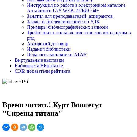
Инструкция по работе в электронном каталоге
Алтайского ГАУ WEB-ИРБИС64+
Занятия для преподавателей, аспирантов
Заявка на индексирование по УДК
Примеры библиографических записей
Требования к составлению списков литературы в
рпд
Авторский договор
Издания библиотеки
Педагоги-наставники АГАУ
Виртуальные выставки
Библиотека ВКонтакте
СЭБ: показатели рейтинга
Время читать! Курт Воннегут
"Сирены титана"