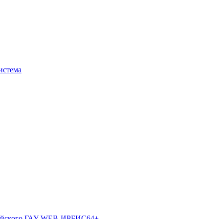
истема
лтайского ГАУ WEB-ИРБИС64+