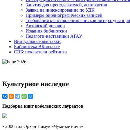
Занятия для преподавателей, аспирантов
Заявка на индексирование по УДК
Примеры библиографических записей
Требования к составлению списков литературы в р
Авторский договор
Издания библиотеки
Педагоги-наставники АГАУ
Виртуальные выставки
Библиотека ВКонтакте
СЭБ: показатели рейтинга
Культурное наследие
Подборка книг нобелевских лауреатов
• 2006 год Орхан Памук «Чумные ночи»