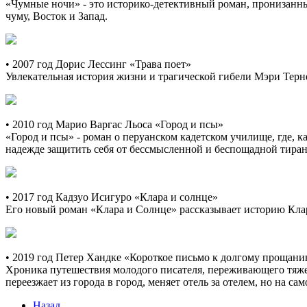
«Чумные ночи» - это историко-детективный роман, пронизанны
чуму, Восток и Запад.
• 2007 год Дорис Лессинг «Трава поет»
Увлекательная история жизни и трагической гибели Мэри Терн
• 2010 год Марио Варгас Льоса «Город и псы»
«Город и псы» - роман о перуанском кадетском училище, где, 
надежде защитить себя от бессмысленной и беспощадной тира
• 2017 год Кадзуо Исигуро «Клара и солнце»
Его новый роман «Клара и Солнце» рассказывает историю Клары,
• 2019 год Петер Хандке «Короткое письмо к долгому прощан
Хроника путешествия молодого писателя, переживающего тяжел
переезжает из города в город, меняет отель за отелем, но на сам
Назад