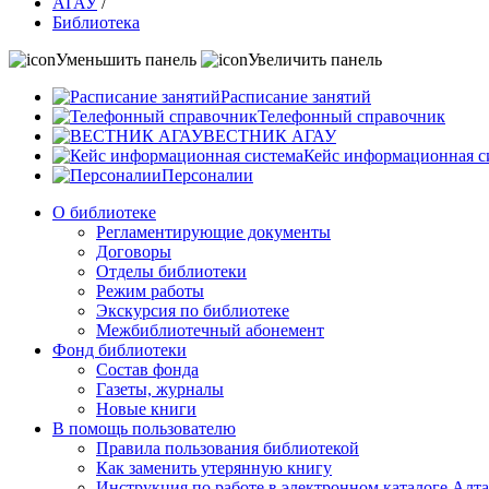
АГАУ
/
Библиотека
Уменьшить панель
Увеличить панель
Расписание занятий
Телефонный справочник
ВЕСТНИК АГАУ
Кейс информационная с
Персоналии
О библиотеке
Регламентирующие документы
Договоры
Отделы библиотеки
Режим работы
Экскурсия по библиотеке
Межбиблиотечный абонемент
Фонд библиотеки
Состав фонда
Газеты, журналы
Новые книги
В помощь пользователю
Правила пользования библиотекой
Как заменить утерянную книгу
Инструкция по работе в электронном каталоге А