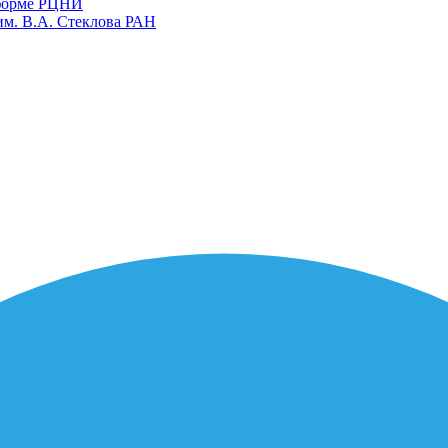
тформе РЦНИ
им. В.А. Стеклова РАН