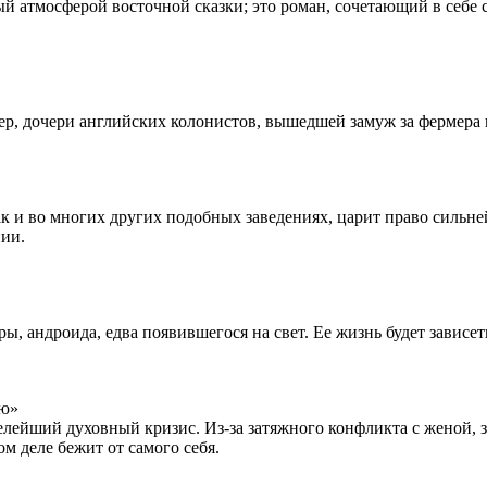
й атмосферой восточной сказки; это роман, сочетающий в себе
ер, дочери английских колонистов, вышедшей замуж за фермера
как и во многих других подобных заведениях, царит право силь
нии.
 андроида, едва появившегося на свет. Ее жизнь будет зависеть 
ию»
ейший духовный кризис. Из-за затяжного конфликта с женой, за
ом деле бежит от самого себя.