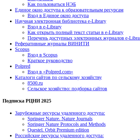
Как пользоваться НЭБ
Единое окно доступа к образовательным ресурсам
Вход в Единое окно доступа
Научная электронная библиотека e-Library
Вход в e-Library
Как открыть полный текст статьи в e-Library
Перечень доступных электронных журналов e-Libra
Реферативные журналы ВИНИТИ
Scopus
Вход в Scopus
Краткое руководство
Polpred
Вход в «Polpred.com»
Каталоги сайтов по сельскому хозяйству
8500.ru
Сельское хозяйство: подборка сайтов
Подписка РЦНИ 2025
Зарубежные ресурсы удаленного доступа:
Springer Nature. Nature Journals
Springer Nature Protocols and Methods
Questel. Orbit Premium edition
Российские ресурсы удаленного доступа: