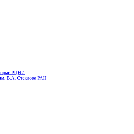
тформе РЦНИ
им. В.А. Стеклова РАН