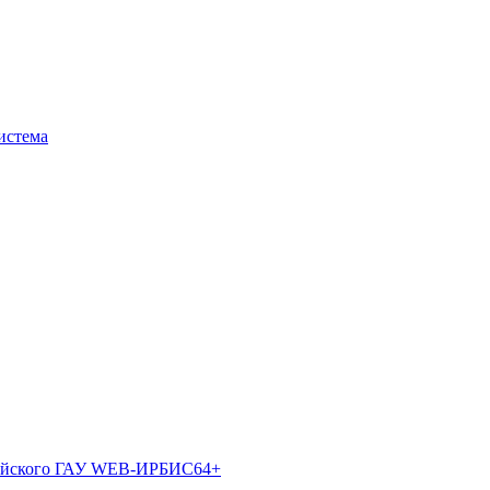
истема
лтайского ГАУ WEB-ИРБИС64+