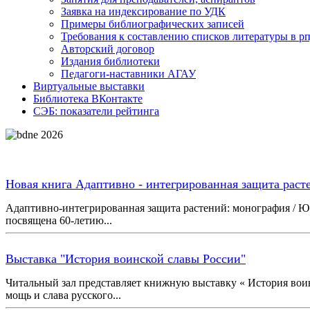
Заявка на индексирование по УДК
Примеры библиографических записей
Требования к составлению списков литературы в р
Авторский договор
Издания библиотеки
Педагоги-наставники АГАУ
Виртуальные выставки
Библиотека ВКонтакте
СЭБ: показатели рейтинга
Новая книга Адаптивно - интегрированная защита раст
Адаптивно-интегрированная защита растений: монография / Ю. А
посвящена 60-летию...
Выставка "История воинской славы России"
Читальный зал представляет книжную выставку « История воин
мощь и слава русского...