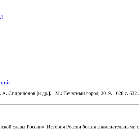
пд
ений
. Спиридонов [и др.]. - М.: Печатный город, 2019. - 628 с. 63
ской славы России». История России богата знаменательными с