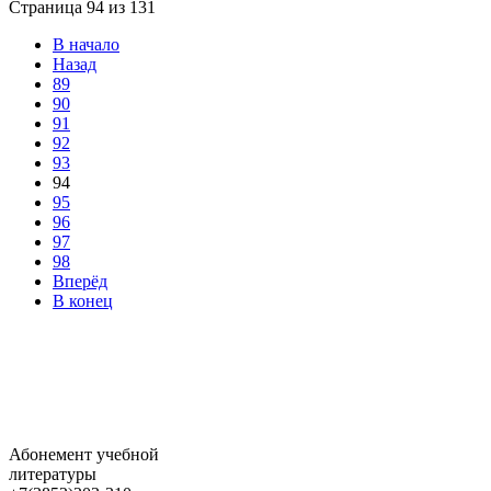
Страница 94 из 131
В начало
Назад
89
90
91
92
93
94
95
96
97
98
Вперёд
В конец
Абонемент учебной
литературы