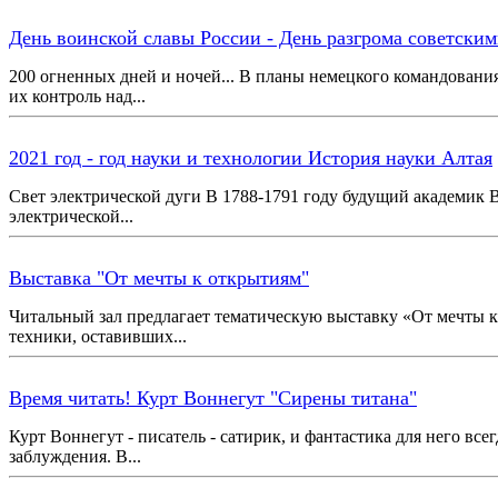
День воинской славы России - День разгрома советским
200 огненных дней и ночей... В планы немецкого командования
их контроль над...
2021 год - год науки и технологии История науки Алтая
Свет электрической дуги В 1788-1791 году будущий академик 
электрической...
Выставка "От мечты к открытиям"
Читальный зал предлагает тематическую выставку «От мечты к
техники, оставивших...
Время читать! Курт Воннегут "Сирены титана"
Курт Воннегут - писатель - сатирик, и фантастика для него вс
заблуждения. В...