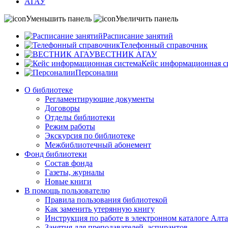
АГАУ
Уменьшить панель
Увеличить панель
Расписание занятий
Телефонный справочник
ВЕСТНИК АГАУ
Кейс информационная с
Персоналии
О библиотеке
Регламентирующие документы
Договоры
Отделы библиотеки
Режим работы
Экскурсия по библиотеке
Межбиблиотечный абонемент
Фонд библиотеки
Состав фонда
Газеты, журналы
Новые книги
В помощь пользователю
Правила пользования библиотекой
Как заменить утерянную книгу
Инструкция по работе в электронном каталоге А
Занятия для преподавателей, аспирантов