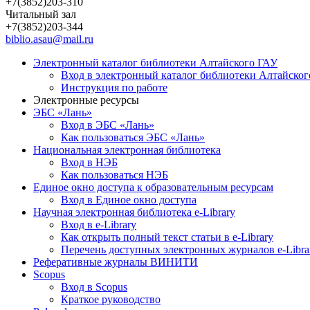
+7(3852)203-310
Читальный зал
+7(3852)203-344
biblio.asau@mail.ru
Электронный каталог библиотеки Алтайского ГАУ
Вход в электронный каталог библиотеки Алтайско
Инструкция по работе
Электронные ресурсы
ЭБС «Лань»
Вход в ЭБС «Лань»
Как пользоваться ЭБС «Лань»
Национальная электронная библиотека
Вход в НЭБ
Как пользоваться НЭБ
Единое окно доступа к образовательным ресурсам
Вход в Единое окно доступа
Научная электронная библиотека e-Library
Вход в e-Library
Как открыть полный текст статьи в e-Library
Перечень доступных электронных журналов e-Libra
Реферативные журналы ВИНИТИ
Scopus
Вход в Scopus
Краткое руководство