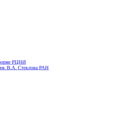
тформе РЦНИ
им. В.А. Стеклова РАН