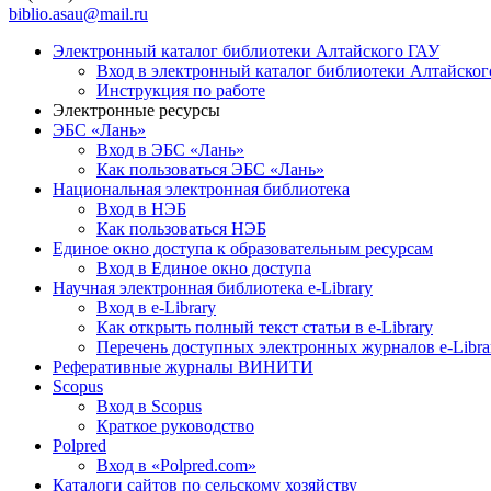
biblio.asau@mail.ru
Электронный каталог библиотеки Алтайского ГАУ
Вход в электронный каталог библиотеки Алтайско
Инструкция по работе
Электронные ресурсы
ЭБС «Лань»
Вход в ЭБС «Лань»
Как пользоваться ЭБС «Лань»
Национальная электронная библиотека
Вход в НЭБ
Как пользоваться НЭБ
Единое окно доступа к образовательным ресурсам
Вход в Единое окно доступа
Научная электронная библиотека e-Library
Вход в e-Library
Как открыть полный текст статьи в e-Library
Перечень доступных электронных журналов e-Libra
Реферативные журналы ВИНИТИ
Scopus
Вход в Scopus
Краткое руководство
Polpred
Вход в «Polpred.com»
Каталоги сайтов по сельскому хозяйству