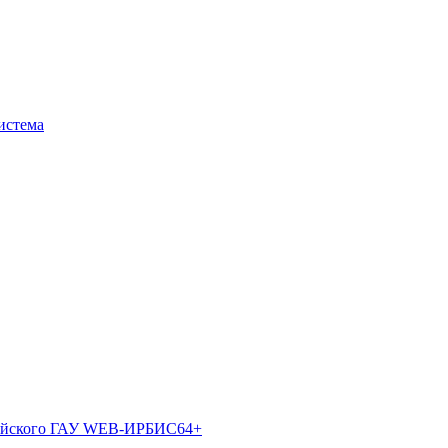
истема
лтайского ГАУ WEB-ИРБИС64+