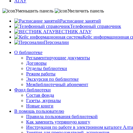
АГАУ
Уменьшить панель
Увеличить панель
Расписание занятий
Телефонный справочник
ВЕСТНИК АГАУ
Кейс информационная с
Персоналии
О библиотеке
Регламентирующие документы
Договоры
Отделы библиотеки
Режим работы
Экскурсия по библиотеке
Межбиблиотечный абонемент
Фонд библиотеки
Состав фонда
Газеты, журналы
Новые книги
В помощь пользователю
Правила пользования библиотекой
Как заменить утерянную книгу
Инструкция по работе в электронном каталоге А
Занятия для преподавателей, аспирантов