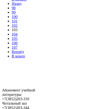
Назад
98
99
100
101
102
103
104
105
106
107
Вперёд
В конец
Абонемент учебной
литературы
+7(3852)203-310
Читальный зал
+7(3852)203-344