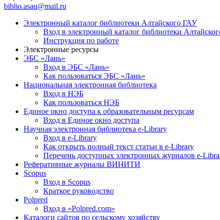
biblio.asau@mail.ru
Электронный каталог библиотеки Алтайского ГАУ
Вход в электронный каталог библиотеки Алтайско
Инструкция по работе
Электронные ресурсы
ЭБС «Лань»
Вход в ЭБС «Лань»
Как пользоваться ЭБС «Лань»
Национальная электронная библиотека
Вход в НЭБ
Как пользоваться НЭБ
Единое окно доступа к образовательным ресурсам
Вход в Единое окно доступа
Научная электронная библиотека e-Library
Вход в e-Library
Как открыть полный текст статьи в e-Library
Перечень доступных электронных журналов e-Libra
Реферативные журналы ВИНИТИ
Scopus
Вход в Scopus
Краткое руководство
Polpred
Вход в «Polpred.com»
Каталоги сайтов по сельскому хозяйству