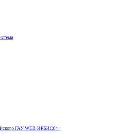
истема
лтайского ГАУ WEB-ИРБИС64+