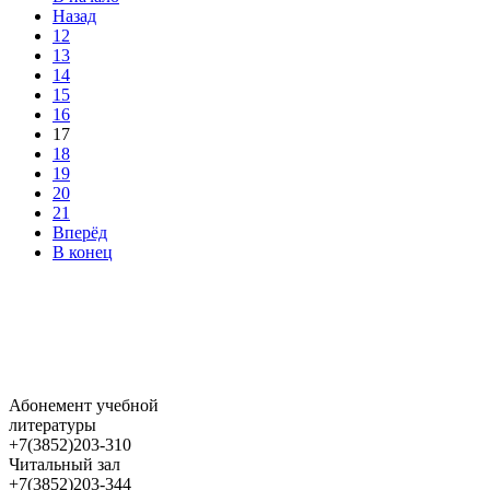
Назад
12
13
14
15
16
17
18
19
20
21
Вперёд
В конец
Абонемент учебной
литературы
+7(3852)203-310
Читальный зал
+7(3852)203-344