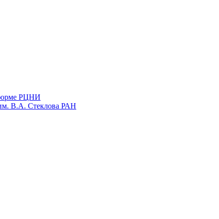
тформе РЦНИ
им. В.А. Стеклова РАН