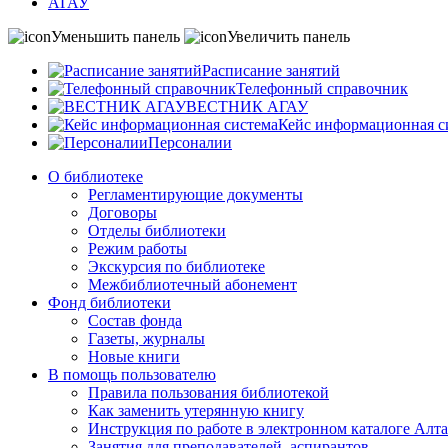
АГАУ
Уменьшить панель
Увеличить панель
Расписание занятий
Телефонный справочник
ВЕСТНИК АГАУ
Кейс информационная с
Персоналии
О библиотеке
Регламентирующие документы
Договоры
Отделы библиотеки
Режим работы
Экскурсия по библиотеке
Межбиблиотечный абонемент
Фонд библиотеки
Состав фонда
Газеты, журналы
Новые книги
В помощь пользователю
Правила пользования библиотекой
Как заменить утерянную книгу
Инструкция по работе в электронном каталоге А
Занятия для преподавателей, аспирантов