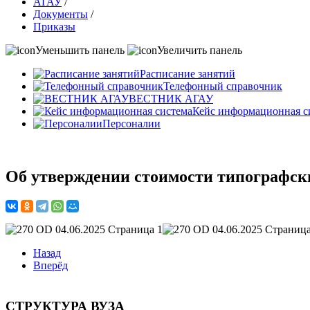
АГАУ
/
Документы
/
Приказы
Уменьшить панель
Увеличить панель
Расписание занятий
Телефонный справочник
ВЕСТНИК АГАУ
Кейс информационная с
Персоналии
Об утверждении стоимости типографск
Назад
Вперёд
СТРУКТУРА ВУЗА