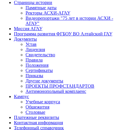
Страницы истории
Памятные даты
Ректоры АСХИ-АГАУ
Видеорепортажи "75 лет в истории АСХИ -
АГАУ"
Миссия АГАУ
Программа развития ФГБОУ ВО Алтайский ГАУ
Документы
Устав
Лицензия
Свидетельство
Правила
Положения
Сертификаты
Приказы
Другие документы
ПРОЕКТЫ ПРОФСТАНДАРТОВ
Антимонопольный комплаенс
Кампус
Учебные корпуса
Общежития
Столовые
Платежные реквизиты
Контактная информация
Телефонный справочник