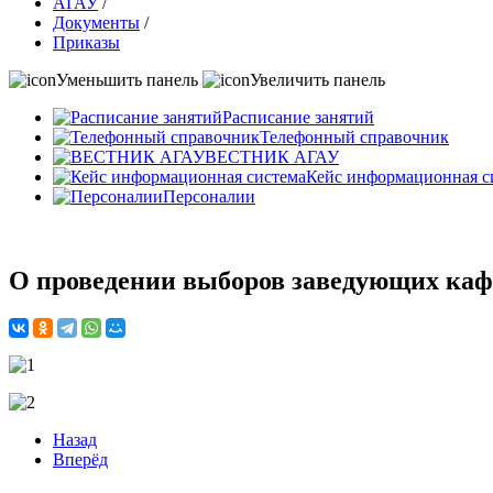
АГАУ
/
Документы
/
Приказы
Уменьшить панель
Увеличить панель
Расписание занятий
Телефонный справочник
ВЕСТНИК АГАУ
Кейс информационная с
Персоналии
О проведении выборов заведующих ка
Назад
Вперёд