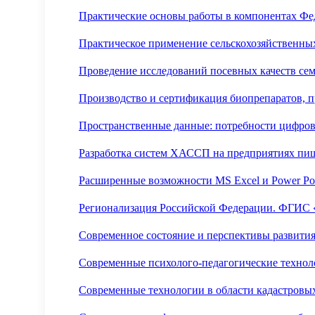
Практические основы работы в компонентах Фе
Практическое применение сельскохозяйственны
Проведение исследований посевных качеств сем
Производство и сертификация биопрепаратов, 
Пространственные данные: потребности цифро
Разработка систем ХАССП на предприятиях п
Расширенные возможности MS Excel и Power Po
Регионализация Российской Федерации. ФГИС
Современное состояние и перспективы развити
Современные психолого-педагогические технол
Современные технологии в области кадастровы