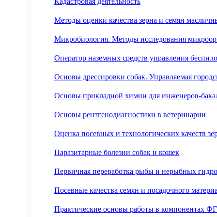
Кадастровая деятельность
Методы оценки качества зерна и семян масличны
Микробиология. Методы исследования микроор
Оператор наземных средств управления беспил
Основы дрессировки собак. Управляемая городс
Основы прикладной химии для инженеров-бака
Основы рентгенодиагностики в ветеринарии
Оценка посевных и технологических качеств зе
Паразитарные болезни собак и кошек
Первичная переработка рыбы и нерыбных гидр
Посевные качества семян и посадочного материа
Практические основы работы в компонентах Ф