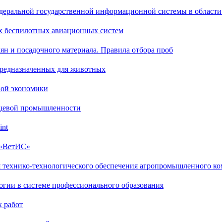
деральной государственной информационной системы в области
х беспилотных авиационных систем
ян и посадочного материала. Правила отбора проб
предназначенных для животных
вой экономики
ищевой промышленности
int
 «ВетИС»
я технико-технологического обеспечения агропромышленного ко
огии в системе профессионального образования
х работ