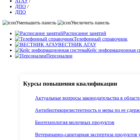
АГАУ
/
ДПО
/
ДПО
Уменьшить панель
Увеличить панель
Расписание занятий
Телефонный справочник
ВЕСТНИК АГАУ
Кейс информационная с
Персоналии
Курсы повышения квалификации
Актуальные вопросы законодательства в област
Антибиотикорезистентность и меры по ее сдер
Биотехнология молочных продуктов
Ветеринарно-санитарная экспертиза продуктов