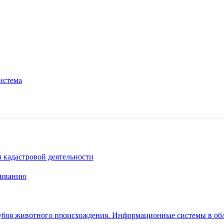
истема
и кадастровой деятельности
живанию
 убоя животного происхождения. Информационные системы в об