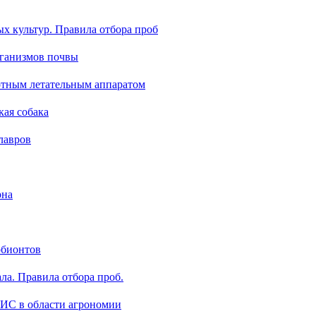
х культур. Правила отбора проб
ганизмов почвы
отным летательным аппаратом
кая собака
лавров
рна
обионтов
ла. Правила отбора проб.
ГИС в области агрономии