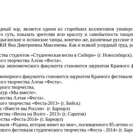
дный хор, является одним из старейших коллективов универси
о суть, показать зрителям всю красоту и самобытность танце
 цыганские и испанские танцы, конечно же, различные русские 
И Яна Дмитриевна Максимова. Как и всякий усердный труд, раб
тва студентов «Студенческая весна в Сибири» (г. Новосибирск).
ого творчества Алтая «Феста».
а экономического факультета становится лауреатом Краевого ф
енерного факультета становится лауреатом Краевого фестиваля 
кого творчества Алтая «Феста».
ного творчества.
ьтур «Мы вместе».
чества Алтая «Феста».
кого творчества «Феста-2013» (г. Бийск)
а «Вместе мы Россия» (г. Барнаул)
ества «Весна на Волге - 2013» (г. Саратов)
ства «Феста-2014» (г. Барнаул)
иваля «Родина, которая живет во мне», посвященного 85-летию
ого фестиваля студенческого творчества «Феста - 2014» (г. Бар