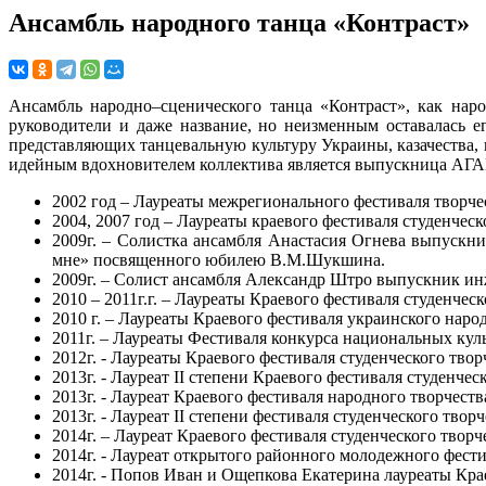
Ансамбль народного танца «Контраст»
Ансамбль народно–сценического танца «Контраст», как наро
руководители и даже название, но неизменным оставалась ег
представляющих танцевальную культуру Украины, казачества,
идейным вдохновителем коллектива является выпускница АГАК
2002 год – Лауреаты межрегионального фестиваля творчес
2004, 2007 год – Лауреаты краевого фестиваля студенческ
2009г. – Солистка ансамбля Анастасия Огнева выпускниц
мне» посвященного юбилею В.М.Шукшина.
2009г. – Солист ансамбля Александр Штро выпускник инж
2010 – 2011г.г. – Лауреаты Краевого фестиваля студенчес
2010 г
. – Лауреаты Краевого фестиваля украинского народ
2011г. – Лауреаты Фестиваля конкурса национальных кул
2012г. - Лауреаты Краевого фестиваля студенческого твор
2013г. - Лауреат II степени Краевого фестиваля студенчес
2013г. - Лауреат Краевого фестиваля народного творчеств
2013г. - Лауреат II степени фестиваля студенческого творч
2014г. – Лауреат Краевого фестиваля студенческого творче
2014г. - Лауреат открытого районного молодежного фест
2014г. - Попов Иван и Ощепкова Екатерина лауреаты Краев