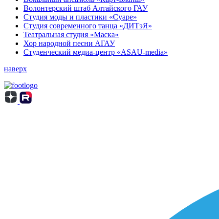
Волонтерский штаб Алтайского ГАУ
Студия моды и пластики «Суаре»
Студия современного танца «ДИТэЯ»
Театральная студия «Маска»
Хор народной песни АГАУ
Студенческий медиа-центр «ASAU-media»
наверх