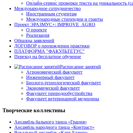
Онлайн-сервис проверки текста на уникальность (с
Международное сотрудничество
Иностранным студентам
Международные стипендии и гранты
Проект ЭРАЗМУС+: IMPROVE_AGRO
О проекте
Реализация
Образцы заявлений
ДОГОВОР о прохождении практики
ПЛАТФОРМА "ФАКУЛЬТЕТУС"
Переход на бесплатное обучение
Расписание занятий
Агрономический факультет
Инженерный факультет
Биолого-технологический факультет
Экономический факультет
Факультет природообустройства
Факультет ветеринарной медицины
Творческие коллективы
Ансамбль бального танца «Грация»
Ансамбль народного танца «Контраст»
Вокальный ансамбль «Карт-Бланш»