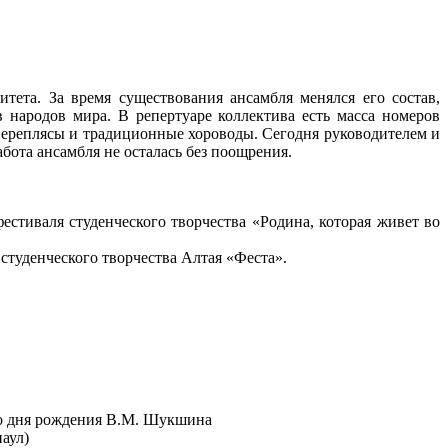
тета. За время существования ансамбля менялся его состав,
в народов мира. В репертуаре коллектива есть масса номеров
переплясы и традиционные хороводы. Сегодня руководителем и
ота ансамбля не осталась без поощрения.
естиваля студенческого творчества «Родина, которая живет во
студенческого творчества Алтая «Феста».
 со дня рождения В.М. Шукшина
наул)