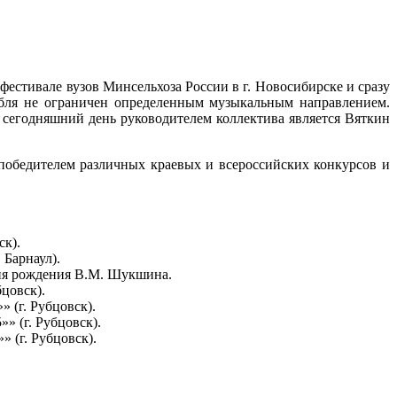
естивале вузов Минсельхоза России в г. Новосибирске и сразу
амбля не ограничен определенным музыкальным направлением.
 сегодняшний день руководителем коллектива является Вяткин
победителем различных краевых и всероссийских конкурсов и
ск).
 Барнаул).
дня рождения В.М. Шукшина.
бцовск).
» (г. Рубцовск).
» (г. Рубцовск).
» (г. Рубцовск).