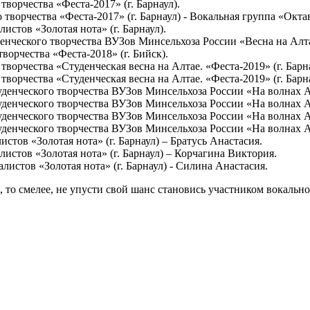
 творчества «Феста-2017» (г. Барнаул).
го творчества «Феста-2017» (г. Барнаул) - Вокальная группа «Окта
истов «Золотая нота» (г. Барнаул).
уденческого творчества ВУЗов Минсельхоза России «Весна на Алтае
творчества «Феста-2018» (г. Бийск).
о творчества «Студенческая весна на Алтае. «Феста-2019» (г. Барн
о творчества «Студенческая весна на Алтае. «Феста-2019» (г. Барн
студенческого творчества ВУЗов Минсельхоза России «На волнах А
студенческого творчества ВУЗов Минсельхоза России «На волнах А
уденческого творчества ВУЗов Минсельхоза России «На волнах Аг
уденческого творчества ВУЗов Минсельхоза России «На волнах Аг
истов «Золотая нота» (г. Барнаул) – Братусь Анастасия.
листов «Золотая нота» (г. Барнаул) – Корчагина Виктория.
алистов «Золотая нота» (г. Барнаул) - Силина Анастасия.
 то смелее, не упусти свой шанс становись участником вокальн