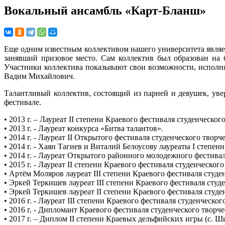
Вокальный ансамбль «Карт-Бланш»
Еще одним известным коллективом нашего университета являет
занявший призовое место. Сам коллектив был образован на 
Участники коллектива показывают свои возможности, исполня
Вадим Михайлович.
Талантливый коллектив, состоящий из парней и девушек, ув
фестивале.
• 2013 г. – Лауреат II степени Краевого фестиваля студенческого
• 2013 г. - Лауреат конкурса «Битва талантов».
• 2014 г. - Лауреат II Открытого фестиваля студенческого тво
• 2014 г. - Хаян Тагиев и Виталий Белоусову лауреаты I степени
• 2014 г. - Лауреат Открытого районного молодежного фестив
• 2015 г. - Лауреат II степени Краевого фестиваля студенческог
• Артём Моляров лауреат III степени Краевого фестиваля студен
• Эркей Теркишев лауреат III степени Краевого фестиваля студе
• Эркей Теркишев лауреат II степени Краевого фестиваля студен
• 2016 г. - Лауреат III степени Краевого фестиваля студенческог
• 2016 г. - Дипломант Краевого фестиваля студенческого творчес
• 2017 г. – Диплом II степени Краевых дельфийских игры (с. Ш