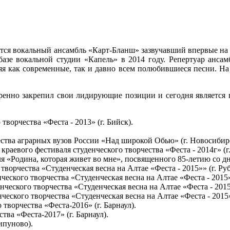
ся вокальный ансамбль «Карт-Бланш» зазвучавший впервые на ф
базе вокальной студии «Капель» в 2014 году. Репертуар анс
я как современные, так и давно всем полюбившиеся песни. На
еренно закрепил свои лидирующие позиции и сегодня является 
 творчества «Феста - 2013» (г. Бийск).
рчества аграрных вузов России «Над широкой Обью» (г. Новосибир
 краевого фестиваля студенческого творчества «Феста - 2014г» (г.
аля «Родина, которая живет во мне», посвященного 85-летию со 
о творчества «Студенческая весна на Алтае «Феста - 2015»» (г. Ру
ческого творчества «Студенческая весна на Алтае «Феста - 2015»
нческого творчества «Студенческая весна на Алтае «Феста - 2015»
ческого творчества «Студенческая весна на Алтае «Феста - 2015»
о творчества «Феста-2016» (г. Барнаул).
тва «Феста-2017» (г. Барнаул).
ипуново).