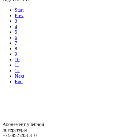
Start
Prev
3
4
5
6
7
8
9
10
11
12
Next
End
Абонемент учебной
литературы
+7(3852)203-310