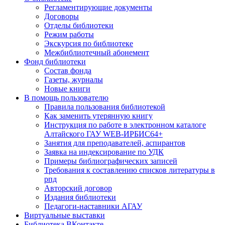
Регламентирующие документы
Договоры
Отделы библиотеки
Режим работы
Экскурсия по библиотеке
Межбиблиотечный абонемент
Фонд библиотеки
Состав фонда
Газеты, журналы
Новые книги
В помощь пользователю
Правила пользования библиотекой
Как заменить утерянную книгу
Инструкция по работе в электронном каталоге
Алтайского ГАУ WEB-ИРБИС64+
Занятия для преподавателей, аспирантов
Заявка на индексирование по УДК
Примеры библиографических записей
Требования к составлению списков литературы в
рпд
Авторский договор
Издания библиотеки
Педагоги-наставники АГАУ
Виртуальные выставки
Библиотека ВКонтакте