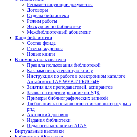
Регламентирующие документы
Договоры
Отделы библиотеки
Режим работы
Экскурсия по библиотеке
Межбиблиотечный абонемент
Фонд библиотеки
Состав фонда
Газеты, журналы
Новые книги
В помощь пользователю
Правила пользования библиотекой
Как заменить утерянную книгу
Инструкция по работе в электронном каталоге
Алтайского ГАУ WEB-ИРБИС64+
Занятия для преподавателей, аспирантов
Заявка на индексирование по УДК
Примеры библиографических записей
Требования к составлению списков литературы в
рпд
Авторский договор
Издания библиотеки
Педагоги-наставники АГАУ
Виртуальные выставки
Библиотека ВКонтакте