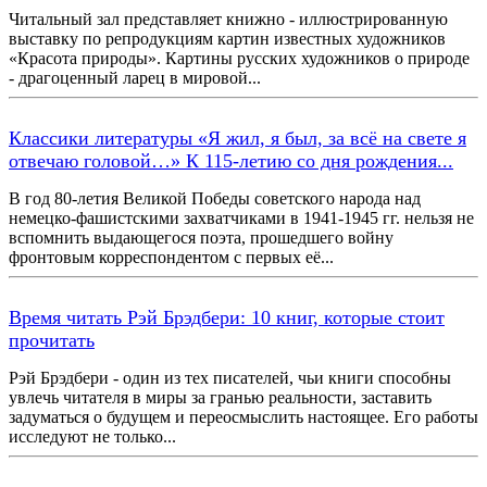
Читальный зал представляет книжно - иллюстрированную
выставку по репродукциям картин известных художников
«Красота природы». Картины русских художников о природе
- драгоценный ларец в мировой...
Классики литературы «Я жил, я был, за всё на свете я
отвечаю головой…» К 115-летию со дня рождения...
В год 80-летия Великой Победы советского народа над
немецко-фашистскими захватчиками в 1941-1945 гг. нельзя не
вспомнить выдающегося поэта, прошедшего войну
фронтовым корреспондентом с первых её...
Время читать Рэй Брэдбери: 10 книг, которые стоит
прочитать
Рэй Брэдбери - один из тех писателей, чьи книги способны
увлечь читателя в миры за гранью реальности, заставить
задуматься о будущем и переосмыслить настоящее. Его работы
исследуют не только...