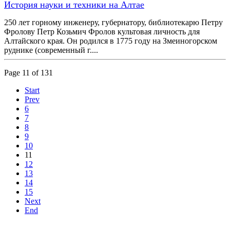
История науки и техники на Алтае
250 лет горному инженеру, губернатору, библиотекарю Петру
Фролову Петр Козьмич Фролов культовая личность для
Алтайского края. Он родился в 1775 году на Змеиногорском
руднике (современный г....
Page 11 of 131
Start
Prev
6
7
8
9
10
11
12
13
14
15
Next
End