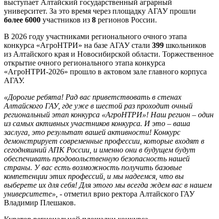
выступает Алтайский государственный аграрный
университет. За это время через площадку АГАУ прошли
более 6000
участников из
8
регионов России.
В 2026 году участниками регионального очного этапа
конкурса «АгроНТРИ» на базе АГАУ стали
399
школьников
из Алтайского края и Новосибирской области. Торжественное
открытие очного регионального этапа конкурса
«АгроНТРИ-2026» прошло в актовом зале главного корпуса
АГАУ.
«Дорогие ребята! Рад вас приветствовать в стенах
Алтайского ГАУ, где уже в шестой раз проходит очный
региональный этап конкурса «АгроНТРИ»! Наш регион – один
из самых активных участников конкурса. И это – ваша
заслуга, это результат вашей активности! Конкурс
демонстрирует современные профессии, которые входят в
сегодняшний АПК России, и именно они в будущем будут
обеспечивать продовольственную безопасность нашей
страны. У вас есть возможность получить базовые
компетенции этих профессий, и мы надеемся, что вы
выберете их для себя! Для этого мы всегда ждем вас в нашем
университете», -
отметил врио ректора Алтайского ГАУ
Владимир Плешаков.