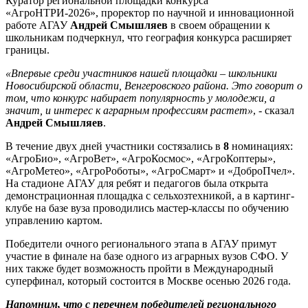
Куратор региональной площадки конкурса
«АгроНТРИ-2026», проректор по научной и инновационной
работе АГАУ
Андрей Смышляев
в своем обращении к
школьникам подчеркнул, что география конкурса расширяет
границы.
«Впервые среди участников нашей площадки – школьники
Новосибирской области, Венгеровского района. Это говорит о
том, что конкурс набирает популярность у молодежи, а
значит, и интерес к аграрным профессиям растет»
, - сказал
Андрей Смышляев
.
В течение двух дней участники состязались в
8
номинациях:
«АгроБио», «АгроВет», «АгроКосмос», «АгроКоптеры»,
«АгроМетео», «АгроРоботы», «АгроСмарт» и «ДоброПчел».
На стадионе АГАУ для ребят и педагогов была открыта
демонстрационная площадка с сельхозтехникой, а в картинг-
клубе на базе вуза проводились мастер-классы по обучению
управлению картом.
Победители очного регионального этапа в АГАУ примут
участие в финале на базе одного из аграрных вузов СФО. У
них также будет возможность пройти в Международный
суперфинал, который состоится в Москве осенью 2026 года.
Напомним, что с перечнем победителей регионального