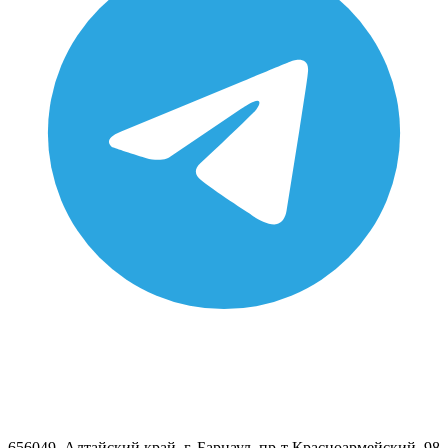
656049, Алтайский край, г. Барнаул, пр-т Красноармейский, 98