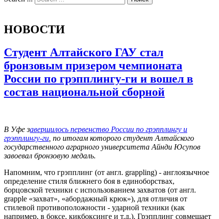
НОВОСТИ
Студент Алтайского ГАУ стал
бронзовым призером чемпионата
России по грэпплингу-ги и вошел в
состав национальной сборной
В Уфе з
авершилось первенство России по грэпплингу и
грэпплингу-ги
, по итогам которого студент Алтайского
государственного аграрного университета Айнди Юсупов
завоевал бронзовую медаль.
Напомним, что грэпплинг (от англ. grappling) - англоязычное
определение стиля ближнего боя в единоборствах,
борцовской техники с использованием захватов (от англ.
grapple «захват», «абордажный крюк»), для отличия от
стилевой противоположности - ударной техники (как
например, в боксе, кикбоксинге и т.д.). Грэпплинг совмещает