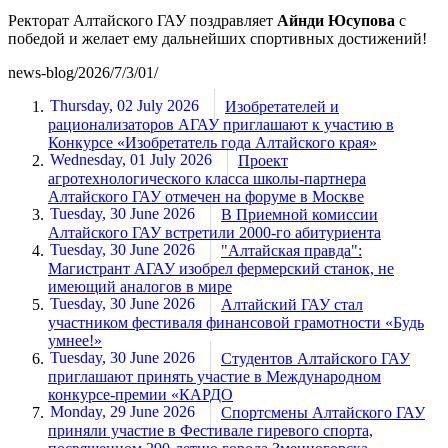
Ректорат Алтайского ГАУ поздравляет
Айнди Юсупова
с
победой и желает ему дальнейших спортивных достижений!
news-blog/2026/7/3/01/
Thursday, 02 July 2026
Изобретателей и
рационализаторов АГАУ приглашают к участию в
Конкурсе «Изобретатель года Алтайского края»
Wednesday, 01 July 2026
Проект
агротехнологического класса школы-партнера
Алтайского ГАУ отмечен на форуме в Москве
Tuesday, 30 June 2026
В Приемной комиссии
Алтайского ГАУ встретили 2000-го абитуриента
Tuesday, 30 June 2026
"Алтайская правда":
Магистрант АГАУ изобрел фермерский станок, не
имеющий аналогов в мире
Tuesday, 30 June 2026
Алтайский ГАУ стал
участником фестиваля финансовой грамотности «Будь
умнее!»
Tuesday, 30 June 2026
Студентов Алтайского ГАУ
приглашают принять участие в Международном
конкурсе-премии «КАРДО
Monday, 29 June 2026
Спортсмены Алтайского ГАУ
приняли участие в Фестивале гиревого спорта,