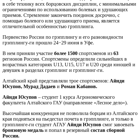
в себе технику всех борцовских дисциплин, с минимальными
ограничениями по использованию болевых и удушающих
приемов. Стремление закончить поединок досрочно, с
помощью болевого или удушающего приема, является
отличительной особенностью грэпплинга.
Первенство России по грэпплингу и его разновидности
грэпплингу-ги прошло 24−29 июня в Уфе.
В нем приняли участие
более 1500
спортсменов из
63
регионов России. Спортсмены определили сильнейших в
возрастных категориях U13, U15, U17 и U20 среди юношей и
девушек в разделах грэпплинг и грэпплинг-ги.
Алтайский край представляли трое спортсменов:
Айнди
Юсупов, Мурад Дадаев
и
Роман Кабанов.
Айнди Юсупов
– студент 1 курса Агрономического
факультета Алтайского ГАУ (направление «Лесное дело»).
Высочайшая конкуренция не позволила борцам из Алтайского
края подняться на пьедестал почета в грэпплинге, и только в
грэпплинге-ги студент АГАУ
Айнди Юсупов
смог завоевать
бронзовую медаль
и попал в резервный
состав сборной
России.