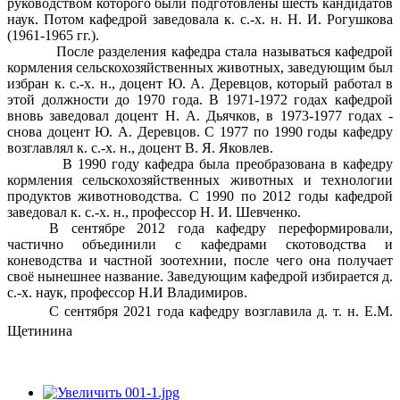
руководством которого были подготовлены шесть кандидатов
возглавил
наук. Потом кафедрой заведовала к. с.-х. н. Н. И. Рогушкова
к.
(1961-1965 гг.).
с.-
После разделения кафедра стала называться кафедрой
кормления сельскохозяйственных животных, заведующим был
х.
избран к. с.-х. н., доцент Ю. А. Деревцов, который работал в
н.,
этой должности до 1970 года. В 1971-1972 годах кафедрой
доцент
вновь заведовал доцент Н. А. Дьячков, в 1973-1977 годах -
Н.
снова доцент Ю. А. Деревцов. С 1977 по 1990 годы кафедру
возглавлял к. с.-х. н., доцент В. Я. Яковлев.
А.
В 1990 году кафедра была преобразована в кафедру
Дьячков
кормления сельскохозяйственных животных и технологии
(1954-
продуктов животноводства. С 1990 по 2012 годы кафедрой
1960
заведовал к. с.-х. н., профессор Н. И. Шевченко.
гг.),
В сентябре 2012 года кафедру переформировали,
частично объединили с кафедрами скотоводства и
под
коневодства и частной зоотехнии, после чего она получает
руководством
своё нынешнее название. Заведующим кафедрой избирается д.
которого
с.-х. наук, профессор Н.И Владимиров.
были
С сентября 2021 года кафедру возглавила д. т. н. Е.М.
подготовлены
Щетинина
шесть
кандидатов
наук.