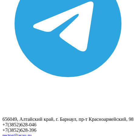
А.
Деревцов.
С
1977
по
1990
годы
кафедру
возглавлял
к.
с.-
х.
н.,
доцент
В.
Я.
Яковлев.
656049, Алтайский край, г. Барнаул, пр-т Красноармейский, 98
В
+7(3852)628-046
1990
+7(3852)628-396
году
rector@asau.ru