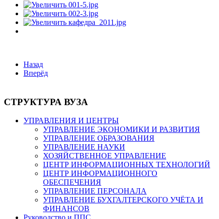
Потом
кафедрой
заведовала
к.
с.-
х.
Назад
н.
Вперёд
Н.
И.
Рогушкова
СТРУКТУРА ВУЗА
(1961-
1965
УПРАВЛЕНИЯ И ЦЕНТРЫ
УПРАВЛЕНИЕ ЭКОНОМИКИ И РАЗВИТИЯ
гг.).
УПРАВЛЕНИЕ ОБРАЗОВАНИЯ
УПРАВЛЕНИЕ НАУКИ
После
ХОЗЯЙСТВЕННОЕ УПРАВЛЕНИЕ
разделения
ЦЕНТР ИНФОРМАЦИОННЫХ ТЕХНОЛОГИЙ
ЦЕНТР ИНФОРМАЦИОННОГО
кафедра
ОБЕСПЕЧЕНИЯ
стала
УПРАВЛЕНИЕ ПЕРСОНАЛА
называться
УПРАВЛЕНИЕ БУХГАЛТЕРСКОГО УЧЁТА И
кафедрой
ФИНАНСОВ
кормления
Руководство и ППС