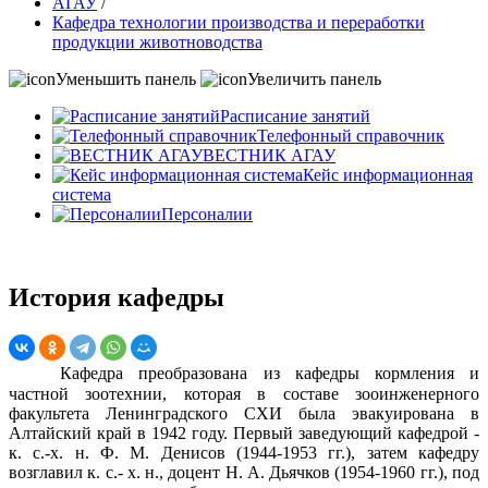
АГАУ
/
край
Кафедра технологии производства и переработки
продукции животноводства
в
1942
Уменьшить панель
Увеличить панель
году.
Расписание занятий
Первый
Телефонный справочник
заведующий
ВЕСТНИК АГАУ
кафедрой
Кейс информационная
-
система
к.
Персоналии
с.-
х.
н.
История кафедры
Ф.
М.
Денисов
Кафедра преобразована из кафедры кормления и
(1944-
частной зоотехнии, которая в составе зооинженерного
1953
факультета Ленинградского СХИ была эвакуирована в
гг.),
Алтайский край в 1942 году. Первый заведующий кафедрой -
к. с.-х. н. Ф. М. Денисов (1944-1953 гг.), затем кафедру
затем
возглавил к. с.- х. н., доцент Н. А. Дьячков (1954-1960 гг.), под
кафедру