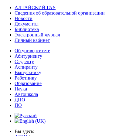
кафедры
АЛТАЙСКИЙ ГАУ
Сведения об образовательной организации
Кафедра
Новости
преобразована
Документы
из
Библиотека
Электронный журнал
кафедры
Личный кабинет
кормления
и
Об университете
частной
Абитуриенту
Студенту
зоотехнии,
Аспиранту
которая
Выпускнику
в
Работнику
составе
Образование
зооинженерного
Наука
Автошкола
факультета
ДПО
Ленинградского
ПО
СХИ
была
эвакуирована
в
Вы здесь:
Алтайский