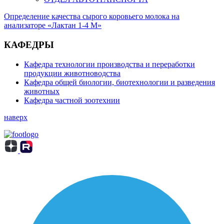
года.
В
Определение качества сырого коровьего молока на
анализаторе «Лактан 1-4 М»
1971-
1972
КАФЕДРЫ
годах
кафедрой
Кафедра технологии производства и переработки
вновь
продукции животноводства
заведовал
Кафедра общей биологии, биотехнологии и разведения
животных
доцент
Кафедра частной зоотехнии
Н.
А.
наверх
Дьячков,
в
1973-
1977
годах
-
снова
доцент
Ю.