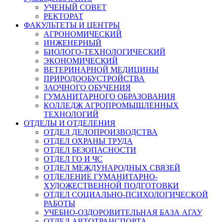
УЧЕНЫЙ СОВЕТ
сельскохозяйственных
РЕКТОРАТ
животных,
ФАКУЛЬТЕТЫ И ЦЕНТРЫ
заведующим
АГРОНОМИЧЕСКИЙ
был
ИНЖЕНЕРНЫЙ
БИОЛОГО-ТЕХНОЛОГИЧЕСКИЙ
избран
ЭКОНОМИЧЕСКИЙ
к.
ВЕТЕРИНАРНОЙ МЕДИЦИНЫ
с.-
ПРИРОДООБУСТРОЙСТВА
х.
ЗАОЧНОГО ОБУЧЕНИЯ
н.,
ГУМАНИТАРНОГО ОБРАЗОВАНИЯ
КОЛЛЕДЖ АГРОПРОМЫШЛЕННЫХ
доцент
ТЕХНОЛОГИЙ
Ю.
ОТДЕЛЫ И ОТДЕЛЕНИЯ
А.
ОТДЕЛ ДЕЛОПРОИЗВОДСТВА
Деревцов,
ОТДЕЛ ОХРАНЫ ТРУДА
ОТДЕЛ БЕЗОПАСНОСТИ
который
ОТДЕЛ ГО И ЧС
работал
ОТДЕЛ МЕЖДУНАРОДНЫХ СВЯЗЕЙ
в
ОТДЕЛЕНИЕ ГУМАНИТАРНО-
этой
ХУДОЖЕСТВЕННОЙ ПОДГОТОВКИ
должности
ОТДЕЛ СОЦИАЛЬНО-ПСИХОЛОГИЧЕСКОЙ
РАБОТЫ
до
УЧЕБНО-ОЗДОРОВИТЕЛЬНАЯ БАЗА АГАУ
1970
ОТДЕЛ АВТОТРАНСПОРТА