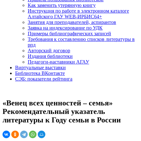
Как заменить утерянную книгу
Инструкция по работе в электронном каталоге
Алтайского ГАУ WEB-ИРБИС64+
Занятия для преподавателей, аспирантов
Заявка на индексирование по УДК
Примеры библиографических записей
Требования к составлению списков литературы в
рпд
Авторский договор
Издания библиотеки
Педагоги-наставники АГАУ
Виртуальные выставки
Библиотека ВКонтакте
СЭБ: показатели рейтинга
«Венец всех ценностей – семья»
Рекомендательный указатель
литературы к Году семьи в России