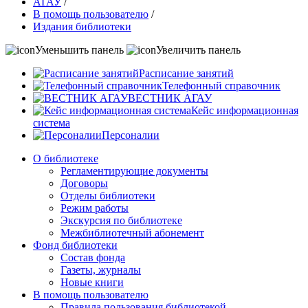
АГАУ
/
В помощь пользователю
/
Издания библиотеки
Уменьшить панель
Увеличить панель
Расписание занятий
Телефонный справочник
ВЕСТНИК АГАУ
Кейс информационная
система
Персоналии
О библиотеке
Регламентирующие документы
Договоры
Отделы библиотеки
Режим работы
Экскурсия по библиотеке
Межбиблиотечный абонемент
Фонд библиотеки
Состав фонда
Газеты, журналы
Новые книги
В помощь пользователю
Правила пользования библиотекой