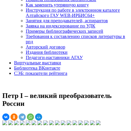
Как заменить утерянную книгу
Инструкция по работе в электронном каталоге
Алтайского ГАУ WEB-ИРБИС64+
Занятия для преподавателей, аспирантов
Заявка на индексирование по УДК
Примеры библиографических записей
Требования к составлению списков литературы в
рпд
Авторский договор
Издания библиотеки
Педагоги-наставники АГАУ
Виртуальные выставки
Библиотека ВКонтакте
СЭБ: показатели рейтинга
Петр I – великий преобразователь
России