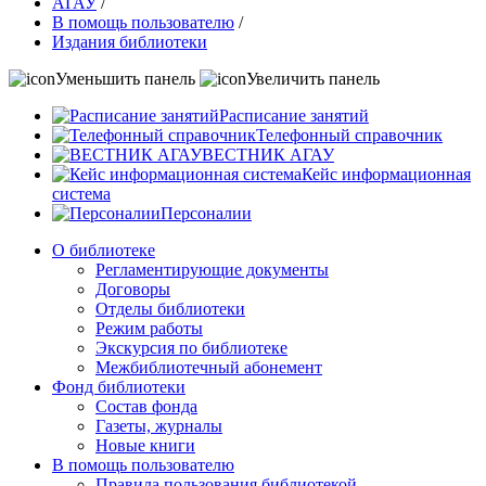
АГАУ
/
В помощь пользователю
/
Издания библиотеки
Уменьшить панель
Увеличить панель
Расписание занятий
Телефонный справочник
ВЕСТНИК АГАУ
Кейс информационная
система
Персоналии
О библиотеке
Регламентирующие документы
Договоры
Отделы библиотеки
Режим работы
Экскурсия по библиотеке
Межбиблиотечный абонемент
Фонд библиотеки
Состав фонда
Газеты, журналы
Новые книги
В помощь пользователю
Правила пользования библиотекой