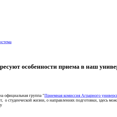
истема
ересуют особенности приема в наш униве
на официальная группа "
Приемная комиссия Аграрного универс
, о студенческой жизни, о направлениях подготовки, здесь мож
ппу