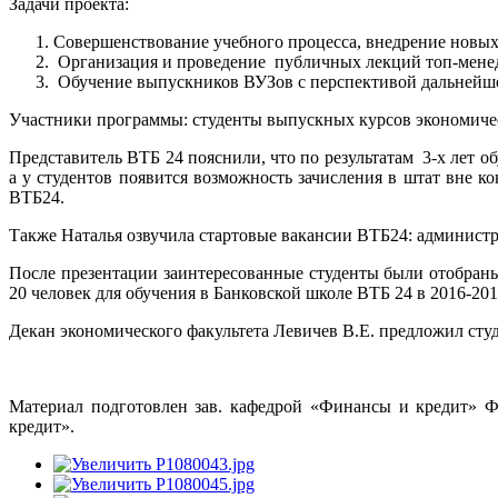
Задачи проекта:
Совершенствование учебного процесса, внедрение новых
Организация и проведение публичных лекций топ-мене
Обучение выпускников ВУЗов с перспективой дальнейше
Участники программы: студенты выпускных курсов экономическ
Представитель ВТБ 24 пояснили, что по результатам 3-х лет о
а у студентов появится возможность зачисления в штат вне 
ВТБ24.
Также Наталья озвучила стартовые вакансии ВТБ24: администра
После презентации заинтересованные студенты были отобраны
20 человек для обучения в Банковской школе ВТБ 24 в 2016-201
Декан экономического факультета Левичев В.Е. предложил сту
Материал подготовлен зав. кафедрой «Финансы и кредит» 
кредит».