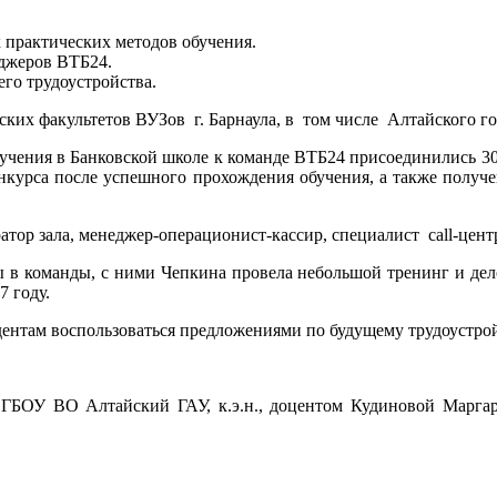
 практических методов обучения.
джеров ВТБ24.
го трудоустройства.
их факультетов ВУЗов г. Барнаула, в том числе Алтайского го
бучения в Банковской школе к команде ВТБ24 присоединились 30
конкурса после успешного прохождения обучения, а также получ
тор зала, менеджер-операционист-кассир, специалист call-цент
 в команды, с ними Чепкина провела небольшой тренинг и делов
7 году.
дентам воспользоваться предложениями по будущему трудоустрой
ФГБОУ ВО Алтайский ГАУ, к.э.н., доцентом Кудиновой Марга