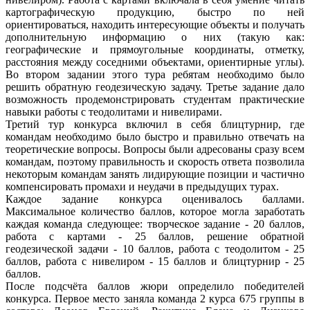
картографическую продукцию, быстро по ней
ориентироваться, находить интересующие объекты и получать
дополнительную информацию о них (такую как:
географические и прямоугольные координаты, отметку,
расстояния между соседними объектами, ориентирные углы).
Во втором задании этого тура ребятам необходимо было
решить обратную геодезическую задачу. Третье задание дало
возможность продемонстрировать студентам практические
навыки работы с теодолитами и нивелирами.
Третий тур конкурса включил в себя блицтурнир, где
командам необходимо было быстро и правильно отвечать на
теоретические вопросы. Вопросы были адресованы сразу всем
командам, поэтому правильность и скорость ответа позволила
некоторым командам занять лидирующие позиции и частично
компенсировать промахи и неудачи в предыдущих турах.
Каждое задание конкурса оценивалось баллами.
Максимальное количество баллов, которое могла заработать
каждая команда следующее: творческое задание - 20 баллов,
работа с картами - 25 баллов, решение обратной
геодезической задачи - 10 баллов, работа с теодолитом - 25
баллов, работа с нивелиром - 15 баллов и блицтурнир - 25
баллов.
После подсчёта баллов жюри определило победителей
конкурса. Первое место заняла команда 2 курса 675 группы в