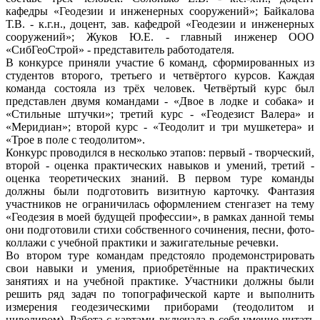
кафедры «Геодезии и инженерных сооружений»; Байкалова
Т.В. - к.г.н., доцент, зав. кафедрой «Геодезии и инженерных
сооружений»; Жуков Ю.Е. - главный инженер ООО
«СибГеоСтрой» - представитель работодателя.
В конкурсе приняли участие 6 команд, сформированных из
студентов второго, третьего и четвёртого курсов. Каждая
команда состояла из трёх человек. Четвёртый курс был
представлен двумя командами - «Двое в лодке и собака» и
«Стильные штучки»; третий курс - «Геодезист Валера» и
«Меридиан»; второй курс - «Теодолит и три мушкетера» и
«Трое в поле с теодолитом».
Конкурс проводился в несколько этапов: первый - творческий,
второй - оценка практических навыков и умений, третий -
оценка теоретических знаний. В первом туре команды
должны были подготовить визитную карточку. Фантазия
участников не ограничилась оформлением стенгазет на тему
«Геодезия в моей будущей профессии», в рамках данной темы
они подготовили стихи собственного сочинения, песни, фото-
коллажи с учебной практики и зажигательные речевки.
Во втором туре командам предстояло продемонстрировать
свои навыки и умения, приобретённые на практических
занятиях и на учебной практике. Участники должны были
решить ряд задач по топографической карте и выполнить
измерения геодезическими приборами (теодолитом и
нивелиром). Работа с картами включала в себя умение читать