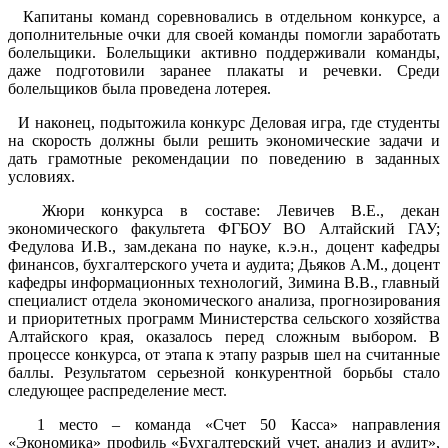
Капитаны команд соревновались в отдельном конкурсе, а
дополнительные очки для своей команды помогли заработать
болельщики. Болельщики активно поддерживали команды,
даже подготовили заранее плакаты и речевки. Среди
болельщиков была проведена лотерея.
И наконец, подытожила конкурс Деловая игра, где студенты
на скорость должны были решить экономические задачи и
дать грамотные рекомендации по поведению в заданных
условиях.
Жюри конкурса в составе: Левичев В.Е., декан
экономического факультета ФГБОУ ВО Алтайский ГАУ;
Федулова И.В., зам.декана по науке, к.э.н., доцент кафедры
финансов, бухгалтерского учета и аудита; Дьяков А.М., доцент
кафедры информационных технологий, Зимина В.В., главный
специалист отдела экономического анализа, прогнозирования
и приоритетных программ Министерства сельского хозяйства
Алтайского края, оказалось перед сложным выбором. В
процессе конкурса, от этапа к этапу разрыв шел на считанные
баллы. Результатом серьезной конкурентной борьбы стало
следующее распределение мест.
1 место – команда «Счет 50 Касса» направления
«Экономика» профиль «Бухгалтерский учет, анализ и аудит»,