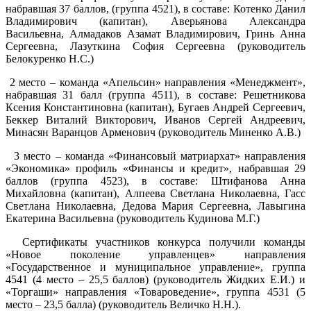
набравшая 37 баллов, (группа 4521), в составе: Котенко Данил
Владимирович (капитан), Аверьянова Александра
Васильевна, Алмадаков Азамат Владимирович, Гринь Анна
Сергеевна, Лазуткина София Сергеевна (руководитель
Белокуренко Н.С.)
2 место – команда «Апельсин» направления «Менеджмент»,
набравшая 31 балл (группа 4511), в составе: Решетникова
Ксения Константиновна (капитан), Бугаев Андрей Сергеевич,
Беккер Виталий Викторович, Иванов Сергей Андреевич,
Минасян Варанцов Арменович (руководитель Миненко А.В.)
3 место – команда «Финансовый матриархат» направления
«Экономика» профиль «Финансы и кредит», набравшая 29
баллов (группа 4523), в составе: Штифанова Анна
Михайловна (капитан), Алпеева Светлана Николаевна, Гасс
Светлана Николаевна, Дедова Мария Сергеевна, Лавыгина
Екатерина Васильевна (руководитель Кудинова М.Г.)
Сертификаты участников конкурса получили команды
«Новое поколение управленцев» направления
«Государственное и муниципальное управление», группа
4541 (4 место – 25,5 баллов) (руководитель Жидких Е.И.) и
«Торгаши» направления «Товароведение», группа 4531 (5
место – 23,5 балла) (руководитель Величко Н.Н.).