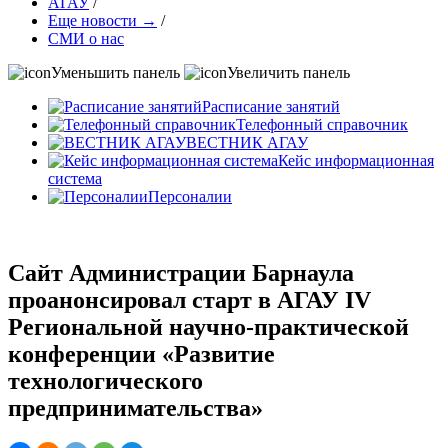
АГАУ
/
Еще новости →
/
СМИ о нас
Уменьшить панель
Увеличить панель
Расписание занятий
Телефонный справочник
ВЕСТНИК АГАУ
Кейс информационная
система
Персоналии
Сайт Администрации Барнаула
проанонсировал старт в АГАУ IV
Региональной научно-практической
конференции «Развитие
технологического
предпринимательства»