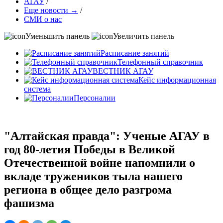
АГАУ
/
Еще новости →
/
СМИ о нас
Уменьшить панель
Увеличить панель
Расписание занятий
Телефонный справочник
ВЕСТНИК АГАУ
Кейс информационная
система
Персоналии
"Алтайская правда": Ученые АГАУ в
год 80-летия Победы в Великой
Отечественной войне напомнили о
вкладе тружеников тыла нашего
региона в общее дело разгрома
фашизма