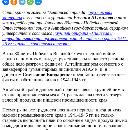
Сайт краевой газеты "Алтайская правда"
опубликовал
материал
известного журналиста
Евгения Шумилова
о том,
как в преддверии празднования 80-летия Победы в великой
Отечественной войне в Алтайском государственном аграрном
университете состоялся
научный брифинг «Пищевая и
перерабатывающая промышленность Алтайского края в 1941-
45 гг.: архивы свидетельствуют»
В год 80-летия Победы в Великой Отечественной войне
важно напомнить о вкладе тружеников тыла нашего региона в
общее дело разгрома фашизма. Алтайпищепром совместно с
завкафедрой гуманитарных дисциплин АГАУ к. и. н.,
доцентом
Светланой Бондаренко
представили неизвестные
факты о работе пищевиков в 1941-1945 гг.
Алтайский край в довоенный период являлся крупнейшим в
стране производителем мяса. Отрасль давала почти четверть
валовой продукции пищевой промышленности края.
Несмотря на все трудности военного периода, предприятия
мясной промышленности края в 1941-1945 гг. не только
старались выполнить план по основным видам продукции, но
и модернизировали производственные мощности, наладили