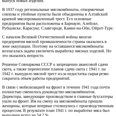
выпуск новых изделий.
В 1937 году региональные мясокомбинаты, откормочные
совхозы и убойные пункты были объединены в Алтайский
краевой мясопромышленный трест. Его основные
предприятия были расположены в Барнауле, Алейске,
Рубцовске, Карасуке, Славгороде, Камне-на-Оби, Ойрот-Туре.
С началом Великой Отечественной войны многие
предприятия мясной промышленности страны оказались в
зоне оккупации. Поэтому на оставшиеся мясокомбинаты
возлагалась задача увеличить выработку мясных изделий. Но
это оказалось непросто.
Решение Совнаркома СССР о запрещении авансовой сдачи
скота, а также перенесение планов сдачи скота с 1941 г. на
1942 г. вынудило мясной трест из-за недостатка сырья резко
сократить объем работы предприятий.
В связи с мобилизацией на фронт в течение 1941 года почти
полностью сменилось руководство мясокомбинатов.
Директора, заведующие производством и главные бухгалтеры
ушли на фронт. Им на смену на мясокомбинаты пришли
женщины, которые впервые столкнулись с производственным
процессом. В результате план 1941 г. по выработке мяса был
выполнен всего на 54,2 %.